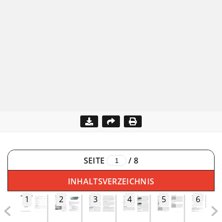
SEITE
/
8
INHALTSVERZEICHNIS
1
2
3
4
5
6