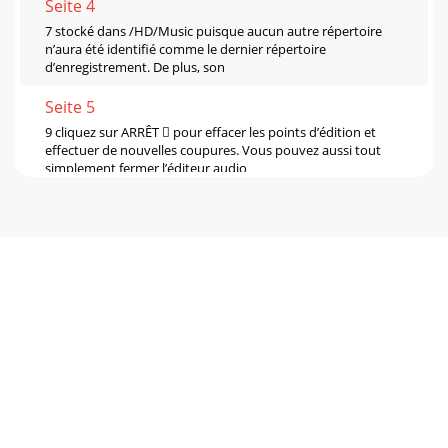
Seite 4
7 stocké dans /HD/Music puisque aucun autre répertoire
n’aura été identifié comme le dernier répertoire
d’enregistrement. De plus, son
Seite 5
9 cliquez sur ARRÊT  pour effacer les points d’édition et
effectuer de nouvelles coupures. Vous pouvez aussi tout
simplement fermer l’éditeur audio
Seite 6 - 4 Dépannage
11 3 Assistance technique  Si l’assistance technique
détermine que votre produit doit être renvoyé, veuillez
contacter le magasin où vo
Seite 7
13 5 Garantie et responsabilité limitée Ce produit est vendu
avec une garantie limitée et des solutions spécifiques sont
mises à dispo
Seite 8 - ARCHOS à travers le monde
15 Avis sur les droits d’auteur Copyright ARCHOS © 2003.