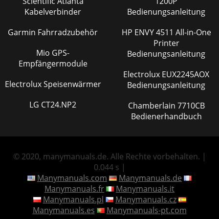
Scientific Atlanta
1200P
Kabelverbinder
Bedienungsanleitung
Garmin Fahrradzubehör
HP ENVY 4511 All-in-One
Printer
Mio GPS-
Bedienungsanleitung
Empfängermodule
Electrolux EUX2245AOX
Electrolux Speisenwärmer
Bedienungsanleitung
LG CT24.NP2
Chamberlain 7710CB
Bedienerhandbuch
© 2020, manymanuals.de. Alle Rechte vorbehalten. |
0.044 s |
Manymanuals.com
Manymanuals.de
Manymanuals.fr
Manymanuals.it
Manymanuals.pl
Manymanuals.cz
Manymanuals.es
Manymanuals-pt.com