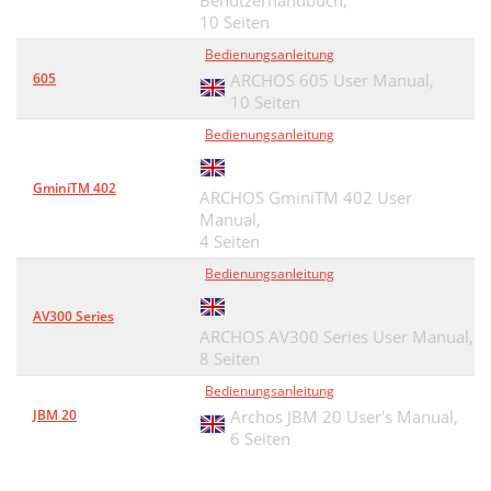
Benutzerhandbuch,
Technical Speciﬁ cations
49
10 Seiten
Bedienungsanleitung
Technical Speciﬁ cations
49
605
ARCHOS 605 User Manual,
Legal
50
10 Seiten
Bedienungsanleitung
CAUTION
51
WARNING
51
GminiTM 402
ARCHOS GminiTM 402 User
Manual,
4 Seiten
Bedienungsanleitung
AV300 Series
ARCHOS AV300 Series User Manual,
8 Seiten
Bedienungsanleitung
JBM 20
Archos JBM 20 User's Manual,
6 Seiten