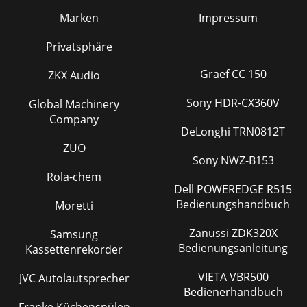
Marken
Impressum
Privatsphäre
Graef CC 150
ZKX Audio
Sony HDR-CX360V
Global Machinery
Company
DeLonghi TRN0812T
ZUO
Sony NWZ-B153
Rola-chem
Dell POWEREDGE R515
Bedienungshandbuch
Moretti
Zanussi ZDK320X
Samsung
Bedienungsanleitung
Kassettenrekorder
VIETA VBR500
JVC Autolautsprecher
Bedienerhandbuch
Franke Küchenspülen