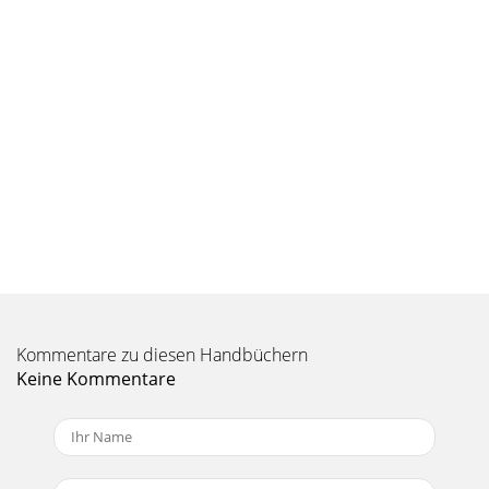
Corder zu vermeiden:
Seite 10
9reGistrieren sie
jetZt!wwwwww.archos.com/register  
    
    
Kommentare zu diesen Handbüchern
Keine Kommentare