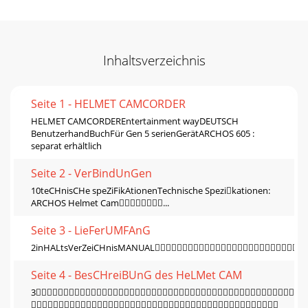
Inhaltsverzeichnis
Seite 1 - HELMET CAMCORDER
HELMET CAMCORDEREntertainment wayDEUTSCH
BenutzerhandBuchFür Gen 5 serienGerätARCHOS 605 :
separat erhältlich
Seite 2 - VerBindUnGen
10teCHnisCHe speZiFikAtionenTechnische Spezikationen:
ARCHOS Helmet Cam...
Seite 3 - LieFerUMFAnG
2inHALtsVerZeiCHnisMANUAL
Seite 4 - BesCHreiBUnG des HeLMet CAM
3
