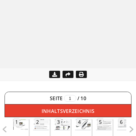
SEITE
/
10
INHALTSVERZEICHNIS
1
2
3
4
5
6