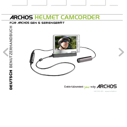
HELMET C
AMC
ORDER
Für 
 Gen 5 serienGerät
BenutzerhandBuch
DEUTSCH
Entertainment         wa
y
ARCHOS 605 :  separ
at erhältlich