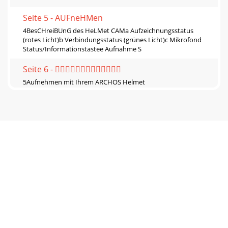
Seite 5 - AUFneHMen
4BesCHreiBUnG des HeLMet CAMa Aufzeichnungsstatus
(rotes Licht)b Verbindungsstatus (grünes Licht)c Mikrofond
Status/Informationstastee Aufnahme S
Seite 6 - 
5Aufnehmen mit Ihrem ARCHOS Helmet
Cam
Seite 7
6Aufnahme über die Video recorder-Anwendung Ihres
ARCHOS-
Geräts
Seite 8 - Corder zu vermeiden:
7Überprüfen des Status des ARCHOS Helmet
Cam
Seite 9
8VorsiCHtsMAssnAHMenBitte beachten Sie die folgenden
Punkte, um eine Beschädigung Ihres ARCHOS Helmet Cam-