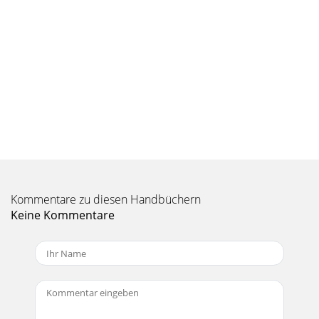
ФАЙЛОВIТолько в режимах видео и фото: для того
чтобы отобразить/скрыть органы управления на
экране, щелкните на
Seite 9 - ПЕРЕДАЧА ДАННЫХ НА ВАШ ARNOVA
ПЕРЕДАЧА ДАННЫХ НА ВАШ ARNOVAПодсоедините
предоставляемый иЗВ-кабель к прибору А#МО&А и к
включенному компьютеру. А#МО&А включится. Ч
Kommentare zu diesen Handbüchern
Keine Kommentare