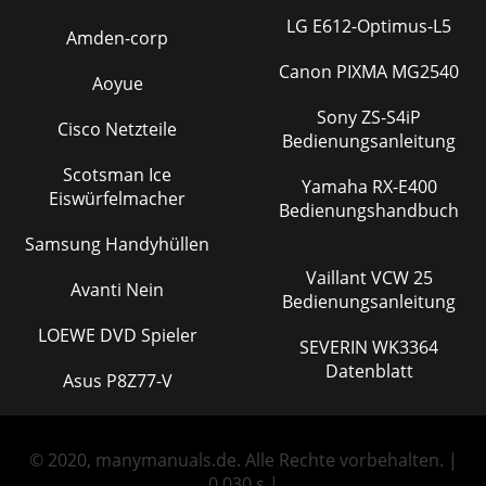
LG E612-Optimus-L5
Amden-corp
Canon PIXMA MG2540
Aoyue
Sony ZS-S4iP
Cisco Netzteile
Bedienungsanleitung
Scotsman Ice
Yamaha RX-E400
Eiswürfelmacher
Bedienungshandbuch
Samsung Handyhüllen
Vaillant VCW 25
Avanti Nein
Bedienungsanleitung
LOEWE DVD Spieler
SEVERIN WK3364
Datenblatt
Asus P8Z77-V
© 2020, manymanuals.de. Alle Rechte vorbehalten. |
0.030 s |