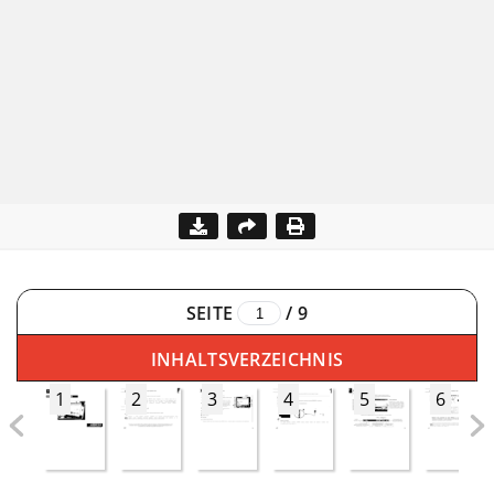
SEITE
/
9
INHALTSVERZEICHNIS
1
2
3
4
5
6