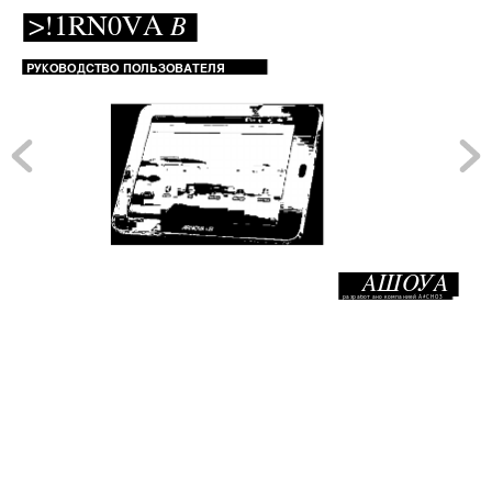
>!1RN0VA 
В
РУКОВОДСТВО ПОЛЬЗОВАТЕЛЯ
АШОУА
разработано компанией А#СНОЗ