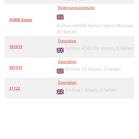
Bedienungsanleitung
AV400 Series
Archos AV400 Series User's Manual,
39 Seiten
Datenblatt
501619
Archos 4GB 20c vision,
3 Seiten
Datenblatt
501515
Archos 15 Vision,
3 Seiten
Datenblatt
21122
Archos 1 Vison,
3 Seiten