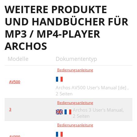
WEITERE PRODUKTE
UND HANDBÜCHER FÜR
MP3 / MP4-PLAYER
ARCHOS
Modelle
Dokumententyp
Bedienungsanleitung
AV500
Archos AV500 User's Manual [de] ,
2 Seiten
Bedienungsanleitung
3
Archos 3 User's Manual,
2 Seiten
Bedienungsanleitung
AV300