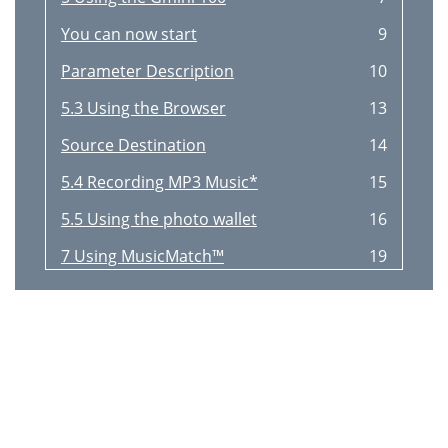
You can now start
9
Parameter Description
10
5.3 Using the Browser
13
Source Destination
14
5.4 Recording MP3 Music*
15
5.5 Using the photo wallet
16
7 Using MusicMatch™
19
8 Using iTunes
22
4 with your Gmini
22
10.1 USB Connection issues
23
ARCHOS Gmini 100 series
25
12 Technical Support
26