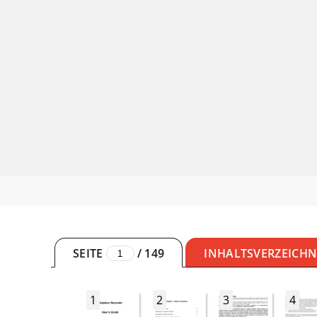
SEITE
/
149
INHALTSVERZEICHN
1
2
3
4