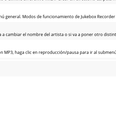
menú general. Modos de funcionamiento de Jukebox Recorder
va a cambiar el nombre del artista o si va a poner otro disti
ción MP3, haga clic en reproducción/pausa para ir al submenú
ción podrá seleccionar la velocidad de muestreo de la graba
ncienda Jukebox Recorder pulsando el botón ON. Pulse el bot
l refuerzo de graves, encienda Jukebox Recorder pulsando e