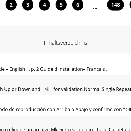
2
3
4
5
6
148
...
Inhaltsverzeichnis
 – English ... p. 2 Guide d'installation– Français ...
 Up or Down and " >II " for validation Normal Single Repeat
odo de reproducción con Arriba o Abajo y confirme con " >II
rio o elimine un archivo MkDir Crear un directorio Carpeta 