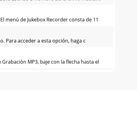
 El menú de Jukebox Recorder consta de 11
nto. Para acceder a esta opción, haga c
 Grabación MP3, baje con la flecha hasta el
ción MP3. Para llegar hasta ella, encienda
ón MENÚ para acceder a sus elementos. Baje
l botón ON. Pulse el botón MENÚ para acceder