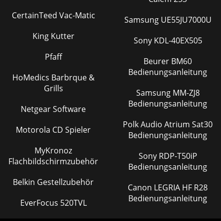
CertainTeed Vac-Matic
Samsung UE55JU7000U
King Kutter
Sony KDL-40EX505
Pfaff
Beurer BM60
Bedienungsanleitung
HoMedics Barbrque &
Grills
Samsung MM-ZJ8
Bedienungsanleitung
Netgear Software
Polk Audio Atrium Sat30
Motorola CD Spieler
Bedienungsanleitung
MyKronoz
Sony RDP-T50iP
Flachbildschirmzubehör
Bedienungsanleitung
Belkin Gestellzubehör
Canon LEGRIA HF R28
Bedienungsanleitung
EverFocus 520TVL