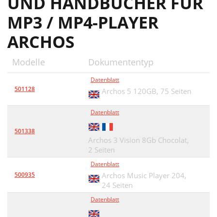
UND HANDBÜCHER FÜR
MP3 / MP4-PLAYER
ARCHOS
Modelle
Dokumententyp
Datenblatt
501128
Archos 5 120GB,
75 Seiten
Datenblatt
501338
Archos 3 Vision 8Gb Chocolat,
2 Seiten
Datenblatt
500935
Archos Music Player 204,
24 Seiten
Datenblatt