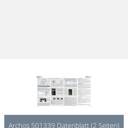
Archos 501339 Datenblatt (2 Seiten)