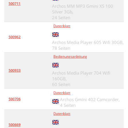
500711
Archos MM MP3 Gmini XS 100
Silver 3Gb,
24 Seiten
Datenblatt
500962
Archos Media Player 605 Wifi 30GB,
78 Seiten
Bedienungsanleitung
500933
Archos Media Player 704 Wifi
160GB,
60 Seiten
Datenblatt
500706
Archos Gmini 402 Camcorder,
4 Seiten
Datenblatt
500669