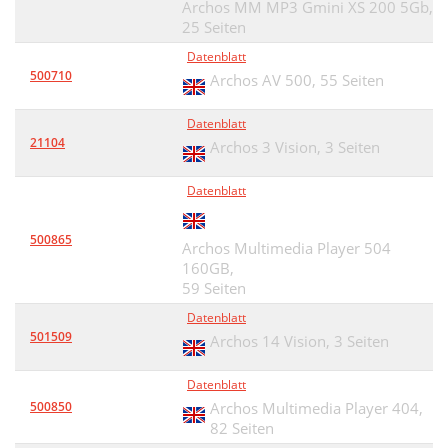
Archos MM MP3 Gmini XS 200 5Gb,
25 Seiten
Datenblatt
500710
Archos AV 500,
55 Seiten
Datenblatt
21104
Archos 3 Vision,
3 Seiten
Datenblatt
500865
Archos Multimedia Player 504
160GB,
59 Seiten
Datenblatt
501509
Archos 14 Vision,
3 Seiten
Datenblatt
500850
Archos Multimedia Player 404,
82 Seiten