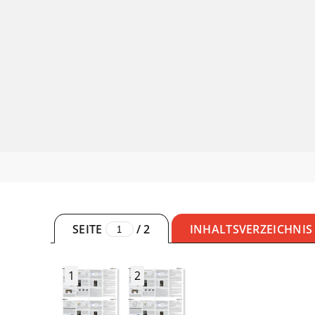
SEITE
/
2
INHALTSVERZEICHNIS
1
2