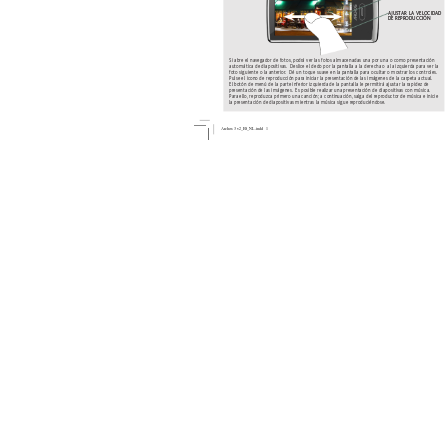
AJUS
T
AR 
LA 
VELOCIDAD 
DE REPRODUC
CIÓN
Si abre el naveg
ador de fotos, podr
á ver las fotos almacenadas una por una o como presentación 
automática de diapositivas.
  Deslice el dedo por la pantalla a la derecha o a la izquierda par
a ver la 
foto siguiente o la anterior
.  Dé un toque sua
ve en la pantalla para ocultar o mostr
ar los controles. 
Pulse el icono de reproducción par
a iniciar la presentación de las imágenes de la carpeta actual.
El botón de menú de la parte inferior izquier
da de la pantalla le permitirá ajustar la rapidez de 
presentación de las imágenes.
  Es posible realizar una presentación de diapositiv
as con música.
Par
a ello, repr
oduzca primero una canción; a contin
uación,
 salga del reproductor de m
úsica e inicie 
la presentación de diapositiv
as mientras la música sigue r
eproduciéndose.
Archos 3 v2_ES_NL.indd   1