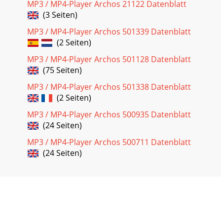
MP3 / MP4-Player Archos 21122 Datenblatt
Seite 28 - EINSTELLUNGEN
(3 Seiten)
6767 1 188 Technischer Kundendienst Technischer
Kundendienst Bei technischen Problemen im
MP3 / MP4-Player Archos 501339 Datenblatt
Zusammenhang mit der Verwendung dieses Produkts
(2 Seiten)
empfehlen
MP3 / MP4-Player Archos 501128 Datenblatt
Seite 29 - Parameter Beschreibung
(75 Seiten)
6969ARCHOS-Niederlassungen in aller WeltVereinigte
MP3 / MP4-Player Archos 501338 Datenblatt
Staaten & Kanada Europa & AsienARCHOS™ Technology3,
(2 Seiten)
Goodyear - Unit AIrvine, CA 92618 USAPh
MP3 / MP4-Player Archos 500935 Datenblatt
Seite 30
(24 Seiten)
7171 • (Modus Festplattenlaufwerk) Windows® XP erkennt
mitunter den Gmini™ 500, weist ihm allerdings keinen
MP3 / MP4-Player Archos 500711 Datenblatt
Laufwerkbuchstaben zu. Führen Sie einen R
(24 Seiten)
Seite 31
7373500 neu zu formatieren. Vergessen Sie nicht, dass dabei
sämtliche Daten von der Festplatte gelöscht werden!! Scan-
Disk (Fehlerbehebung) unter Win
Seite 32