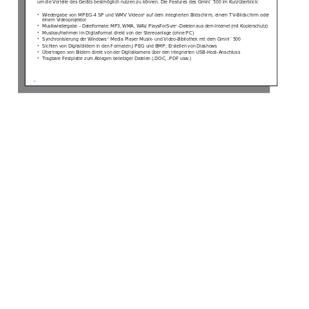
um die V
orteile des Geräts bestmöglich nutzen zu können. Die Features des Gmini
 500 im Kurzüberblick: 
™
•  Wiedergabe von MPEG-4 SP und WMV Videos* auf dem integrierten Bildschirm, einem 
TV
-Bildschirm oder 
einem Videoprojektor  
• 
Musikwiedergabe – Dateiformate: MP3, WMA, W
A
V
, PlaysForSure
-Dateien aus dem Internet (mit Kopierschutz) 
™
• 
Musikaufnahmen im Digitalformat direkt von der Stereoanlage (ohne PC)  
• 
Synchronisierung der Windows
 Media Player Musik- und Video-Bibliothek mit dem Gmini
 500 
®
™
• 
Sichten von Digitalbildern in den Formaten JPEG und BMP; Erstellen von Diashows  
• 
Übertragen von Bildern direkt von der Digitalkamera über den integrierten USB-Host-Anschluss 
• 
T
ragbare Festplatte zum 
Ablegen beliebiger Dateien (.DOC, .PDF usw
.) 
2