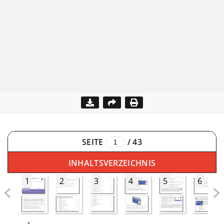
SEITE
/
43
INHALTSVERZEICHNIS
1
2
3
4
5
6