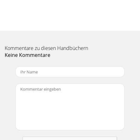
3535 9.2 Erstellen von Aufzeichnungen 9.2 Erstellen von
Aufzeichnungen Bevor die Audioaufzeichnung gestartet
wird, können Sie in einem entsprechend
Seite 11 - MUSIK – Musikwiedergabe
3737 Mehrfachaufnahmen Während einer laufenden
Aufnahme ist die Funktionstaste für Mehrfachaufnahmen
Kommentare zu diesen Handbüchern
verfügbar. Damit können inkrementelle (d.h. nach
Keine Kommentare
Seite 12
33Wir wünschen Ihnen jahrelanges Multimedia-Vergnügen
mit Ihrem Gmini™ 500. Registrieren Sie Ihren Gmini™ 500 auf
unserer Website www.archos.com. Sie
Seite 13
3939 Um zum gewünschten Anfang und Ende der Datei zu
gelangen, die Taste Schneller Vorlauf und Schneller Rücklauf
(Tasten LINKS/RECHTS) drücken. Es ha
Seite 14
4141 1 111 FOTO – Betrachten von Fotos FOTO – Betrachten
von Fotos Die Geräte der Serie Gmini™ 500 unterstützen die