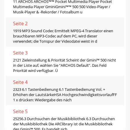
11 ARCHOS ARCHOS™™ Pocket Multimedia Player Pocket
Multimedia Player GminiGmini™™ 500 500 Video-Player /
Musik-Player & -Rekorder / Fotoalbum u
Seite 2
1919 MP3 Sound Codec Ermittelt MPEG-4 Translator einen
brauchbaren MP3-Codec auf dem PC, wird dieser
verwendet; die Tonspur der Videodatei weist in d
Seite 3
2121 Zieleinstellung & Priorität Scheint der Gmini™ 500 nicht
in der Liste auf, wählen Sie “ARCHOS Default”. Das Feld
Priorität wird verfügbar. Ü
Seite 4
2323 6.1 Tastenbedienung 6.1 Tastenbedienung Vol. +
Erhöhen der LautstärkeHSA HochgeschwindigkeitsvorlaufFF
1 x drücken: Wiedergabe des näch
Seite 5
25256.3 Durchsuchen der Musikbibliothek 6.3 Durchsuchen
der Musikbibliothek Die ARClibrary ist die Musikbibliothek
des Gmini™ 500. Es handelt sich