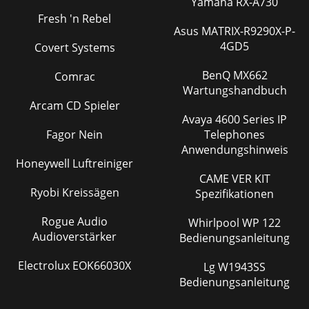
Yamaha RX-A730
Fresh 'n Rebel
Asus MATRIX-R9290X-P-
4GD5
Covert Systems
BenQ MX662
Comrac
Wartungshandbuch
Arcam CD Spieler
Avaya 4600 Series IP
Fagor Nein
Telephones
Anwendungshinweis
Honeywell Luftreiniger
CAME VER KIT
Ryobi Kreissägen
Spezifikationen
Rogue Audio
Whirlpool WP 122
Audioverstärker
Bedienungsanleitung
Electrolux EOK66030X
Lg W1943SS
Bedienungsanleitung