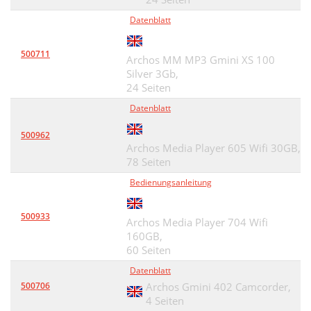
Datenblatt
500711
Archos MM MP3 Gmini XS 100
Silver 3Gb,
24 Seiten
Datenblatt
500962
Archos Media Player 605 Wifi 30GB,
78 Seiten
Bedienungsanleitung
500933
Archos Media Player 704 Wifi
160GB,
60 Seiten
Datenblatt
500706
Archos Gmini 402 Camcorder,
4 Seiten