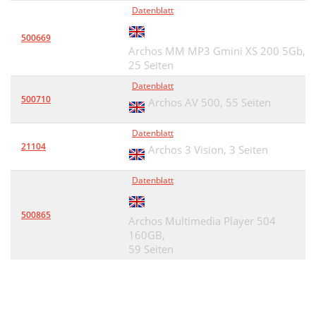
Datenblatt
500669
Archos MM MP3 Gmini XS 200 5Gb,
25 Seiten
Datenblatt
500710
Archos AV 500,
55 Seiten
Datenblatt
21104
Archos 3 Vision,
3 Seiten
Datenblatt
500865
Archos Multimedia Player 504
160GB,
59 Seiten