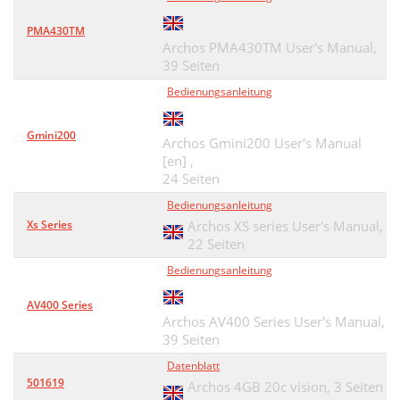
PMA430TM
Archos PMA430TM User's Manual,
39 Seiten
Bedienungsanleitung
Gmini200
Archos Gmini200 User's Manual
[en] ,
24 Seiten
Bedienungsanleitung
Xs Series
Archos XS series User's Manual,
22 Seiten
Bedienungsanleitung
AV400 Series
Archos AV400 Series User's Manual,
39 Seiten
Datenblatt
501619
Archos 4GB 20c vision,
3 Seiten