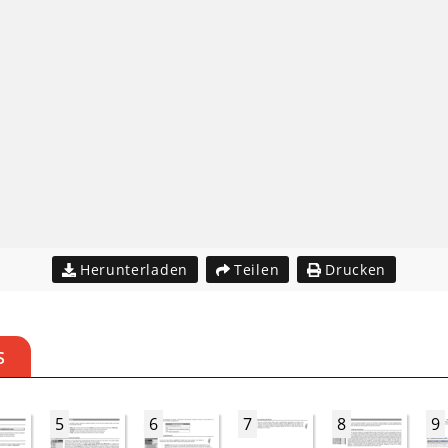
Herunterladen
Teilen
Drucken
S
5
6
7
8
9