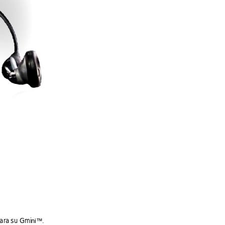
para
 su Gmi
ni™. 