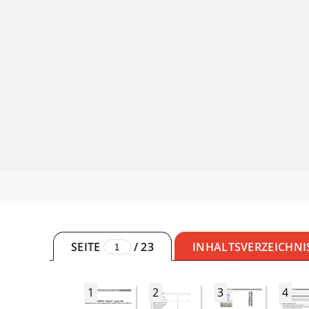
SEITE
/
23
INHALTSVERZEICHNI
1
2
3
4