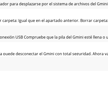
egador para desplazarse por el sistema de archivos del Gmini
 carpeta: Igual que en el apartado anterior. Borrar carpeta:
nexión USB Compruebe que la pila del Gmini esté llena o ut
a puede desconectar el Gmini con total seguridad. Ahora y
La manera más sencilla de transferir archivos de música en
Archos actualiza regularmente el Sistema Operativo (SO), qu