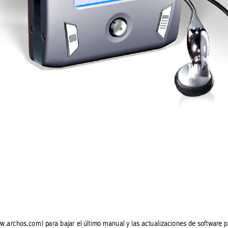
w
w.archo
s.com) p
ara baj
ar el ú
ltimo
 manual
 y las a
ctualiza
ciones
 de s
oftwar
e 