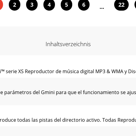
2
3
4
5
6
22
...
Inhaltsverzeichnis
serie XS Reproductor de música digital MP3 & WMA y Disco 
e parámetros del Gmini para que el funcionamiento se ajust
oduce todas las pistas del directorio activo. Todas Reprod