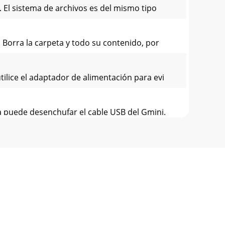
. El sistema de archivos es del mismo tipo
 Borra la carpeta y todo su contenido, por
ilice el adaptador de alimentación para evi
a puede desenchufar el cable USB del Gmini.
tre un ordenador Macintosh® y el Gmini XS es
e podrá descargar gratuitamente en el sitio