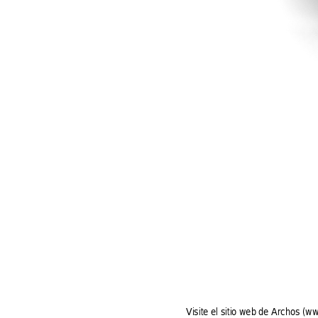
Visite e
l siti
o web
 de Archo
s (w