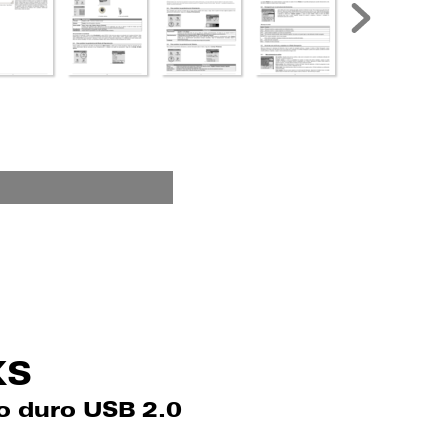
XS
o d
uro U
SB 2
.0