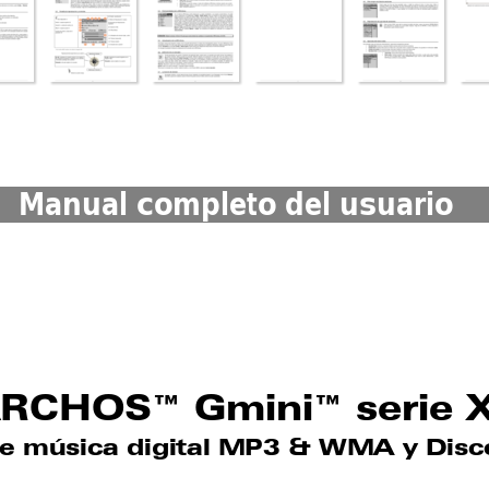
Manual completo del usuario
RCHOS™ Gmin
i™ serie 
de
 mú
sica 
digit
al MP
3 & W
MA 
y Disc