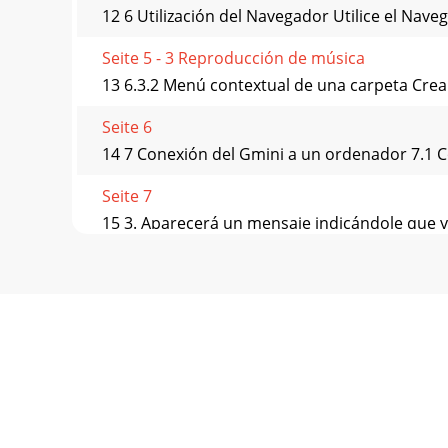
12 6 Utilización del Navegador Utilice el Nav
Seite 5 - 3 Reproducción de música
13 6.3.2 Menú contextual de una carpeta Crear
Seite 6
14 7 Conexión del Gmini a un ordenador 7.1 Co
Seite 7
15 3. Aparecerá un mensaje indicándole que y
7.3
Seite 8 - 4 Listas de canciones
16 8 Utilización del iTunes™ con el Gmini XS 
Seite 9
17 9 Actualización del firmware del Gmini XS 
Seite 10 - 5 Configuración