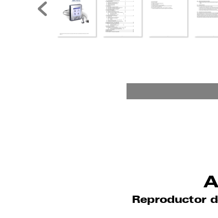
A
Repr
oduct
or 