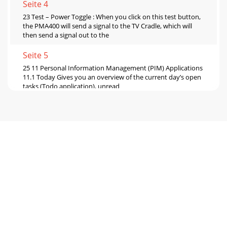
Seite 4
23 Test – Power Toggle : When you click on this test button,
the PMA400 will send a signal to the TV Cradle, which will
then send a signal out to the
Seite 5
25 11 Personal Information Management (PIM) Applications
11.1 Today Gives you an overview of the current day’s open
tasks (Todo application), unread
Seite 6
27 13.2 Opera™ Browser This is an Internet browser
application allowing you to access and display web pages.
The Network application in the settings
Seite 7 - 3 Music Application
29 Choose your service This next screen allows you to
choose your hardware connection type. In order they are
the Infrared port, the USB port (when a
Seite 8 - 4 AudioCorder Application
31 Service Created Your service has now been created. The