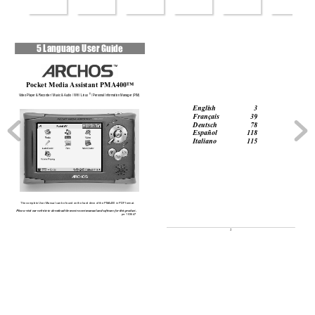
 Language User 
Guide
5
Pocket Media Assistant PMA400™ 
Video Player & Recorder / Music & Audio / Wifi / Linux
 / Personal Information Manager (PIM) 
®
English 3 
Français 39 
Deutsch 78 
Español 118 
Italiano 115 
The complete User Manual can be found on the hard drive of the PMA400 in PDF format.
Please visit our website to dow
nload the most recent manual an
d software for this product. 
pn: 103647
2