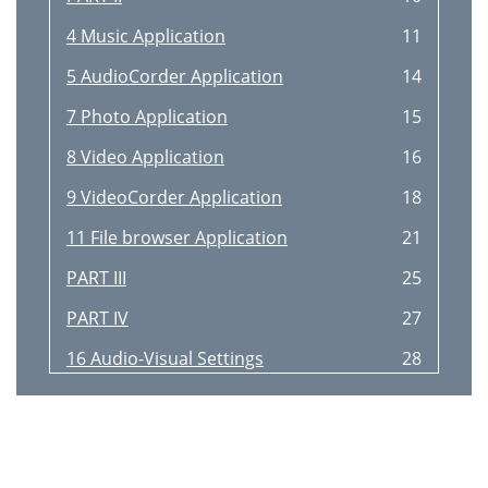
4 Music Application
11
5 AudioCorder Application
14
7 Photo Application
15
8 Video Application
16
9 VideoCorder Application
18
11 File browser Application
21
PART III
25
PART IV
27
16 Audio-Visual Settings
28
17 Hardware Settings
28
Qtopia™ Desktop Application
32
WWW.ARCHOS.COM
34