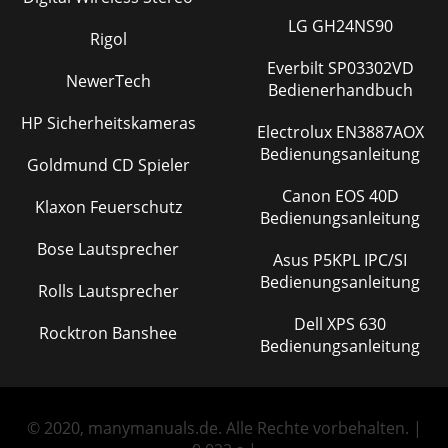
LG GH24NS90
Rigol
Everbilt SP03302VD
NewerTech
Bedienerhandbuch
HP Sicherheitskameras
Electrolux EN3887AOX
Bedienungsanleitung
Goldmund CD Spieler
Canon EOS 40D
Klaxon Feuerschutz
Bedienungsanleitung
Bose Lautsprecher
Asus P5KPL IPC/SI
Bedienungsanleitung
Rolls Lautsprecher
Dell XPS 630
Rocktron Banshee
Bedienungsanleitung
© 2020, manymanuals.de. Alle Rechte vorbehalten. |