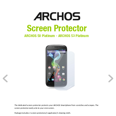
Screen Protector 
ARCHOS 50 Plati
num - ARCHOS 53 Plat
inum 
The 
dedicated 
screen 
protector 
protects 
your 
ARCHO
S 
Smartphone 
from 
scratc
hes 
and 
scrapes. 
The 
screen protect
or easily sticks t
o your entire screen. 
Package includes
: 2 screen protec
tors/1 applicator/1 c
leaning cloth. 