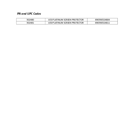
PN and UPC Codes
502480  
A53 PLATINUM SC
REEN PROTECT
OR 
690590524804 
502481  
A50 PLATINUM SC
REEN PROTECT
OR 
690590524811 