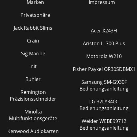
Marken
Impressum
Privatsphäre
Jack Rabbit Slims
Acer X243H
Crain
Ariston LI 700 Plus
Sig Marine
Motorola W210
Init
Fisher Paykel OR30SDBMX1
Buhler
Samsung SM-G930F
Bedienungsanleitung
Remington
Präzisionsschneider
LG 32LY340C
Bedienungsanleitung
Minolta
Multifunktionsgeräte
Weider WEBE99712
Bedienungsanleitung
Kenwood Audiokarten