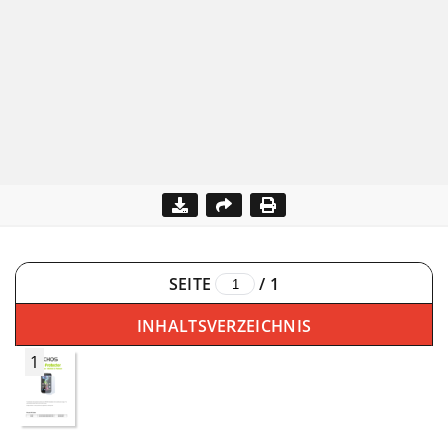
SEITE
/
1
INHALTSVERZEICHNIS
1