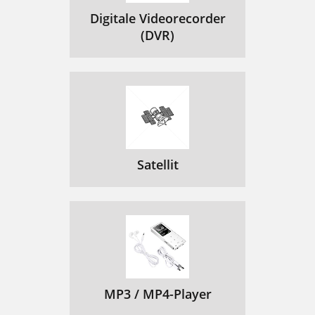
 
145
Digitale Videorecorder
(DVR)
 
147
Lift the back
150
 
151
 
153
  & 3G 
155
Satellit
Google  
156
 
156
 &Google 
157
 
159
   
160
MP3 / MP4-Player
National restrictions
162