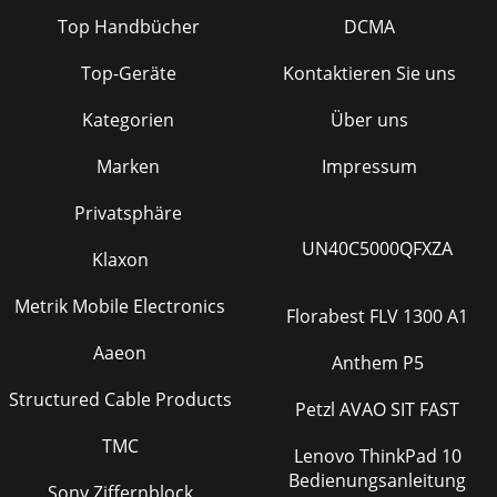
Top Handbücher
DCMA
Top-Geräte
Kontaktieren Sie uns
Kategorien
Über uns
Marken
Impressum
Privatsphäre
UN40C5000QFXZA
Klaxon
Metrik Mobile Electronics
Florabest FLV 1300 A1
Aaeon
Anthem P5
Structured Cable Products
Petzl AVAO SIT FAST
TMC
Lenovo ThinkPad 10
Bedienungsanleitung
Sony Ziffernblock