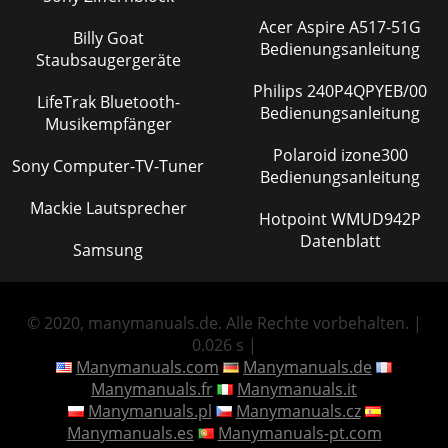
Acer Aspire A517-51G
Billy Goat
Bedienungsanleitung
Staubsaugergeräte
Philips 240P4QPYEB/00
LifeTrak Bluetooth-
Bedienungsanleitung
Musikempfänger
Polaroid izone300
Sony Computer-TV-Tuner
Bedienungsanleitung
Mackie Lautsprecher
Hotpoint WMUD942P
Datenblatt
Samsung
© 2020, manymanuals.de. Alle Rechte vorbehalten. |
0.026 s |
Manymanuals.com
Manymanuals.de
Manymanuals.fr
Manymanuals.it
Manymanuals.pl
Manymanuals.cz
Manymanuals.es
Manymanuals-pt.com