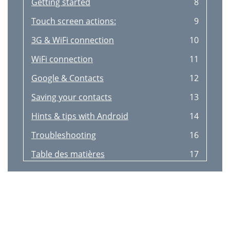
Getting started
8
Touch screen actions:
9
3G & WiFi connection
10
WiFi connection
11
Google & Contacts
12
Saving your contacts
13
Hints & tips with Android
14
Troubleshooting
16
Table des matières
17
Contenu de la boîte
18
Description du téléphone
19
Assemblage
22