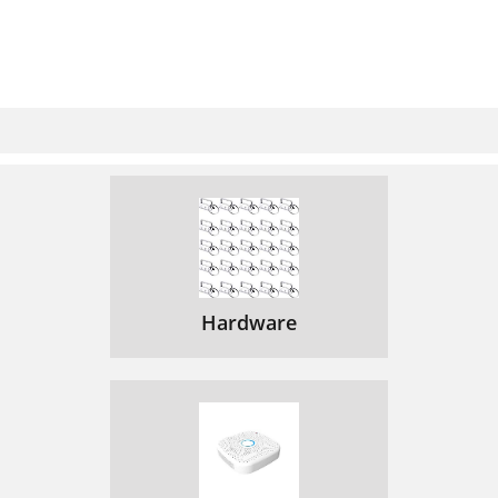
Синхронизация информации
124
Сохранение контактов
125
Знакомство с Android
126
Spis treści
129
Zawartość opakowania
130
Opis telefonu
131
Pierwsze uruchomienie
136
Wskazówka:
137
Hardware
Łączność 3G iWi-Fi
138
Połączenie Wi-Fi
139
Konto Google ikontakty
140
Zapisywanie kontaktów
141