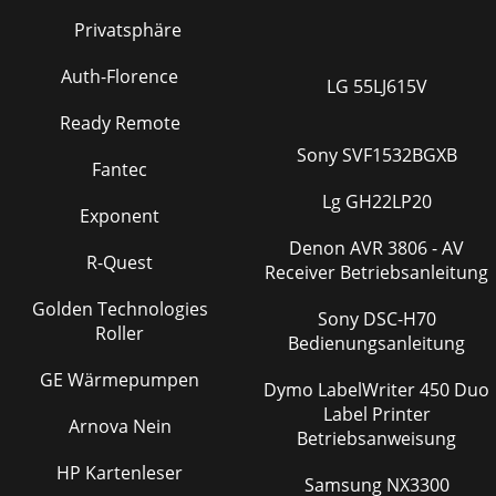
строки состояния. 1. Коснитесь и удерживайте
Privatsphäre
Seite 29 - Sauvegarder vos contacts
Auth-Florence
124Учетная запись Google и контактыДобавление
LG 55LJ615V
учетной записи GoogleУчетная запись Google позволяет
Ready Remote
пользоваться преимуществами любых приложений и
услу
Sony SVF1532BGXB
Fantec
Seite 30
Lg GH22LP20
Exponent
125RUСохранение контактовВсе ваши контакты в любой
момент доступны в сети и могут быть
Denon AVR 3806 - AV
синхронизированы с любым телефоном Android,
R-Quest
Receiver Betriebsanleitung
настроенным на ту ж
Golden Technologies
Seite 31
Sony DSC-H70
Roller
Bedienungsanleitung
126Расширенный домашний экран:Выполняйте
переходы между различными панелями домашнего
GE Wärmepumpen
экрана, смещая их влево и вправо.Кнопка Home:
Dymo LabelWriter 450 Duo
Нажмите для возвра
Label Printer
Arnova Nein
Betriebsanweisung
Seite 32 - Dépannage
HP Kartenleser
127RUСоздание папок приложений:Поместите
Samsung NX3300