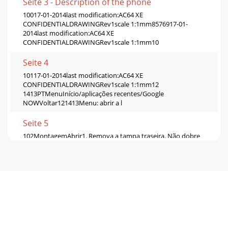
Seite 3 - Description of the phone
10017-01-2014last modification:AC64 XE
CONFIDENTIALDRAWINGRev1scale 1:1mm8576917-01-
2014last modification:AC64 XE
CONFIDENTIALDRAWINGRev1scale 1:1mm10
Seite 4
10117-01-2014last modification:AC64 XE
CONFIDENTIALDRAWINGRev1scale 1:1mm12
1413PTMenuInício/aplicações recentes/Google
NOWVoltar121413Menu: abrir a l
Seite 5
102MontagemAbrir1. Remova a tampa traseira. Não dobre
ou torça a tampa traseira em demasia. Isso pode danicar a
tampa.2. Remover a bateria.Inserir ca
Seite 6 - Assembling
103Picture to show how to removed the bottom
casingPicture to show how to insert the battery packPicture
to show the scards positionPicture to show ho
Seite 7