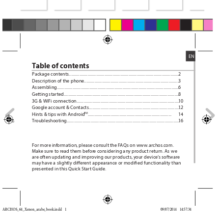
EN
T
able of conten
ts
Package contents..........................................................................................................
2
Description of the phone...........................................................................................
3
Assembling......................................................................................................................
6
Getting started...............................................................................................................
8
3G & W
iFi c
onnection...................................................................................................
10
Google account & Contacts........................................................................................
12
TM
Hints & tips with Android
................................................................................
14
T
roubleshooting.............................................................................................................
16
For more inf
ormation, please consult the F
AQs on www.archos
.com. 
Make sure to read them befor
e considering any product return. As we 
are often updating and improving our products, y
our device’
s software 
may have a slightly di
erent appearance or modied functionality than 
presented in this Quick Start Guide.
ARCHOS_64_Xenon_arabe_book.indd   1
09/07/2014   14:57:34