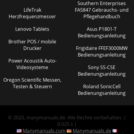
Southern Enterprises
LifeTrak
FA5847 Gebrauchs- und
Herzfrequenzmesser
Pflegehandbuch
Lenovo Tablets
Asus P1801-T
Bedienungsanleitung
Brother POS / mobile
Drucker
Frigidaire FFEF3000MW
Bedienungsanleitung
Power Acoustik Auto-
Videosysteme
Sony SS-CSE
Bedienungsanleitung
Oregon Scientific Messen,
Testen & Steuern
Roland SonicCell
Bedienungsanleitung
© 2020, manymanuals.de. Alle Rechte vorbehalten. |
0.025 s |
Manymanuals.com
Manymanuals.de