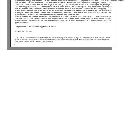
Hochgeschwindigkeitsanschluss ist der T
ransfer a/jointfilesconvert/1192093/bgeschlossen, ehe Sie es sich versehen. Darüber hi
der Archos
104 ID3-kompatibel. Das bedeutet, die Musik wird in der 
ARCLibrary nach Interpret, 
Album, T
itel, 
™
Jahr oder Genre sortiert. Für die Wiedergabe der T
itel gibt es mehrere Optionen, z.B. in zufälliger Reihenfolge. 
Auf dem eingebauten OLED-Bildschirm des 
Archos™ 104 lassen sich auch bequem Fotos betrachten. Übertragen 
Sie sie einfach vom Computer
, und sie stehen auf dem 
Archos™ 104 jederzeit und überall zur V
erfügung.
Nicht zuletzt können Sie das Gerät auch als portables Festplattenlaufwerk zum 
Aufbewahren und Mitnehmen 
wichtiger Daten verwenden. Sogar das Umbenennen, Kopieren, V
erschieben und Löschen von Dateien und 
Ordnern stellt dank der 
Archos Doppelfensternavigation kein Problem dar
.  
Dieses Handbuch enthält sämtliche Informationen für den Gebrauch des 
Archos
104. Bitte lesen Sie es 
™
aufmerksam durch – vielleicht entdecken Sie das eine oder andere verblüffende Feature. Falls Sie nicht mehr 
weiter wissen, stehen Ihnen die freundlichen Mitarbeiter der 
Archos T
elefon-Hotline oder des E-Mail-Supports 
gern zur Seite. 
Angenehme Musikunterhaltung wünscht Ihnen 
Ihr ARCHOS-T
eam 
________
__
Die 
Archos-T
echniker arbeiten laufend an der Aktualisierung und V
erbesserung der Gerätesoftware. 
Aus diesem Grund 
kann es im Erscheinungsbild oder bei einzelnen T
eilfunktionen zu geringfügigen 
Abweichungen zwischen der Darstellung 
in diesem Handbuch und Ihrem Gerät kommen.
2