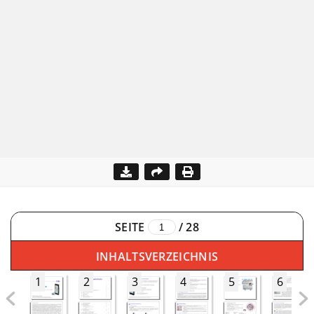
SEITE
/
28
INHALTSVERZEICHNIS
1
2
3
4
5
6