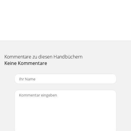
Seite 10 - Einstellungen
353599 Anschließen des Archos Anschließen des Archos™™
104 an die HiFi-Anlage 104 an die HiFi-Anlage Durch das
Anschließen des Archos™ 104 an eine S
Seite 11
3737Windows® ME und 2000Achtung: Rufen Sie vor dem
Anschließen des Archos™ 104 an den Computer mit dem
Kommentare zu diesen Handbüchern
USB-Kabel Einstellung>System>USB-Anschlu
Keine Kommentare
Seite 12 - Parameter Beschreibung
33IInhaltsverzeichnisnhaltsverzeichnis1 Anschlüsse,
Bedienknöpfe und Verbindungen 52 Erstmalige
Inbetriebnahme 62.1 Auﬂ aden des Akkus 62.2 Ein-/A
Seite 13
3939 3. Eine entsprechende Meldung weist darauf hin, dass
das Gerät (der Archos™ 104) entfernt werden kann. Sie
können jetzt das USB-Kabel vom Archos™
Seite 14 - Verwendung des Browsers