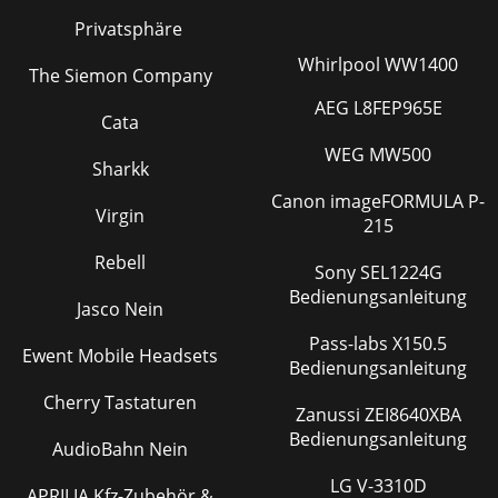
Privatsphäre
Whirlpool WW1400
The Siemon Company
AEG L8FEP965E
Cata
WEG MW500
Sharkk
Canon imageFORMULA P-
Virgin
215
Rebell
Sony SEL1224G
Bedienungsanleitung
Jasco Nein
Pass-labs X150.5
Ewent Mobile Headsets
Bedienungsanleitung
Cherry Tastaturen
Zanussi ZEI8640XBA
Bedienungsanleitung
AudioBahn Nein
LG V-3310D
APRILIA Kfz-Zubehör &