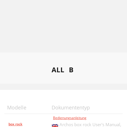
ALL
B
Modelle
Dokumententyp
Bedienungsanleitung
box rock
Archos box rock User's Manual,