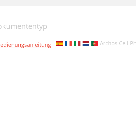
okumententyp
Archos Cell P
edienungsanleitung