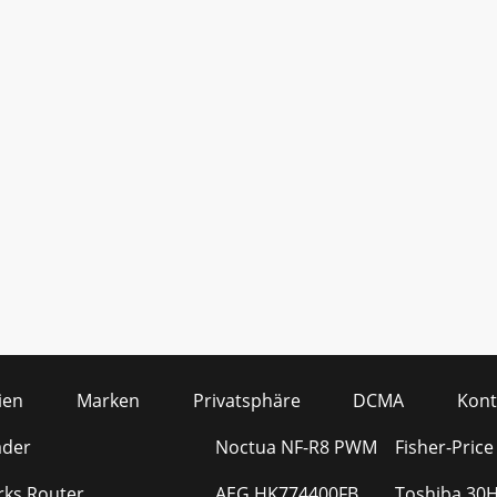
ien
Marken
Privatsphäre
DCMA
Kont
der
Noctua NF-R8 PWM
Fisher-Pric
rks Router
AEG HK774400FB
Toshiba 30