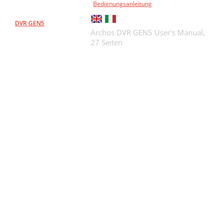
Bedienungsanleitung
DVR GEN5
Archos DVR GEN5 User's Manual,
27 Seiten