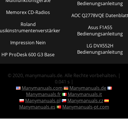
Multifunktionsgeräte
Bedienungsanleitung
Memorex CD-Radios
AOC Q2778VQE Datenblat
Roland
Asus F1A55
usikinstrumentenverstärker
Bedienungsanleitung
Impression Nein
LG DVX552H
Bedienungsanleitung
HP ProDesk 600 G3 Base
© 2020, manymanuals.de. Alle Rechte vorbehalten. |
0.041 s |
Manymanuals.com
Manymanuals.de
Manymanuals.fr
Manymanuals.it
Manymanuals.pl
Manymanuals.cz
Manymanuals.es
Manymanuals-pt.com