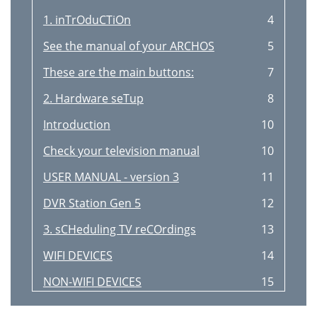
1. inTrOduCTiOn
4
See the manual of your ARCHOS
5
These are the main buttons:
7
2. Hardware seTup
8
Introduction
10
Check your television manual
10
USER MANUAL - version 3
11
DVR Station Gen 5
12
3. sCHeduling TV reCOrdings
13
WIFI DEVICES
14
NON-WIFI DEVICES
15
How to Use the Remote Control
16