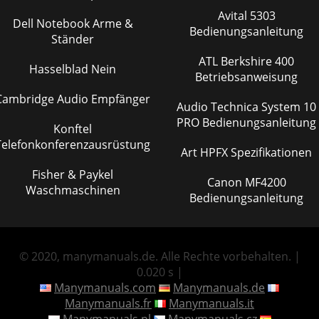
Avital 5303
Dell Notebook Arme &
Bedienungsanleitung
Ständer
ATL Berkshire 400
Hasselblad Nein
Betriebsanweisung
Cambridge Audio Empfänger
Audio Technica System 10
PRO Bedienungsanleitung
Konftel
Telefonkonferenzausrüstung
Art HPFX Spezifikationen
Fisher & Paykel
Canon MF4200
Waschmaschinen
Bedienungsanleitung
© 2020, manymanuals.de. Alle Rechte vorbehalten. |
0.020 s |
Manymanuals.com
Manymanuals.de
Manymanuals.fr
Manymanuals.it