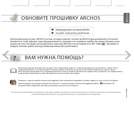
РУССКИЙ
ОБНОВИТЕ ПР
ОШИВК
У ARCHOS
Ä
непосредственно на вашем ARCHOS
Ä
на сайте:  www.archos
.com/firmware
Эксплуатационная система  ARCHOS (система, к
оторая позволяет устройству ARCHOS функционировать) постоянно 
обновляется, чтобы добавит
ь новую функциональность, улучшить ее и исправить ошибки. Вы мо
жете обновить ваше 
устройство 2-мя способами: непосредственно через ваш ARCHOS ес
ли он подключен к W
iFi  (
 >
Меню
Настройки>О 
аппарате>F
irmware update), или через компьют
ер (www.archos.c
om/firmware).
?
ВАМ НУЖНА ПОМОЩЬ
?
Полное руководство пользователя  и раздел 
“Часто задаваемые вопросы”
 : Полное руководство пользователя и  раздел  
“Часто 
задаваемые вопросы”
  дост
упны прямо на главном экране устройства, на одной из 5 панелей расширенного экрана. Чт
обы 
воспользоваться разделом 
“Час
то задаваемые вопросы”
 ваше устройство должно быть подключено к интернету
. (см. Подключение к 
интернету) Вы т
акже можете найти эти документ
ы на ww
w
.archos.com/support.
Свяжитесь с нашей службой технической по
ддержки: Д
ля техни
ческой поддержки по мейлу зайдите на www.archos
.com/support.
Зарегистрируйте ваш продукт
, прежде чем связаться с нашей командой технической поддержки: Меню 
 >Нас
тройки>Об 
аппарате>Online reg
istration или через компьютер (www.ar
chos.com/register).
P/N: 109064
Т
ак как мы часто обновляем и усовершенствуем наши изделия, програмное обеспечение вашег
о устройства может иметь отли
чный вид или 
измененную функциональность, чем представленные в этом рук
оводстве пользователя.