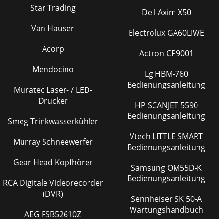
Star Trading
Dell Axim X50
Van Hauser
Electrolux GA60LIWE
Acorp
Actron CP9001
Mendocino
Lg HBM-760
Bedienungsanleitung
Muratec Laser- / LED-
Drucker
HP SCANJET 5590
Bedienungsanleitung
Smeg Trinkwasserkühler
Vtech LITTLE SMART
Murray Schneewerfer
Bedienungsanleitung
Gear Head Kopfhörer
Samsung OM55D-K
Bedienungsanleitung
RCA Digitale Videorecorder
(DVR)
Sennheiser SK 50-A
Wartungshandbuch
AEG FSB52610Z