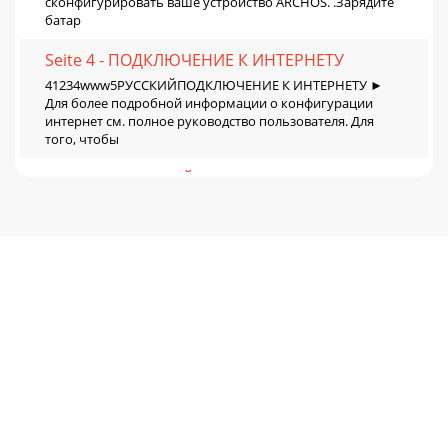
сконфигурировать ваше устройство ARCHOS. .Зарядите
батар
Seite 4 - ПОДКЛЮЧЕНИЕ К ИНТЕРНЕТУ
41234www5РУССКИЙПОДКЛЮЧЕНИЕ К ИНТЕРНЕТУ ►
Для более подробной информации о конфигурации
интернет см. полное руководство пользователя. Для
того, чтобы
Seite 5 - ИНТЕРФЕЙС ARCHOS
5▼РУССКИЙИНТЕРФЕЙС ARCHOS► См. Полное
руководство пользователя для подробной информации
об интерфейсе.Иконки состояния: ( время, статус
подключения к
Seite 6
6РУССКИЙИНТЕРФЕЙС ARCHOSИзменение настроек: На
главном экране нажмите на иконку Меню , нажмите на
Настройки и выберите категорию: Беспроводные сети