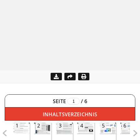
SEITE
/
6
INHALTSVERZEICHNIS
1
2
3
4
5
6