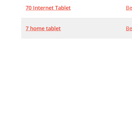
70 Internet Tablet
Be
7 home tablet
Be