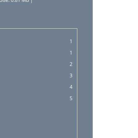
öße: 0.81 MB |
1
1
2
3
4
5