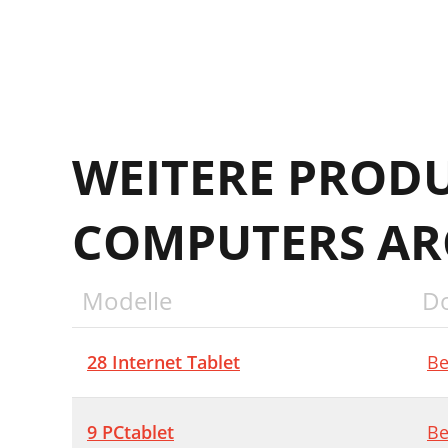
WEITERE PROD
COMPUTERS A
Modelle
D
28 Internet Tablet
Be
9 PCtablet
Be