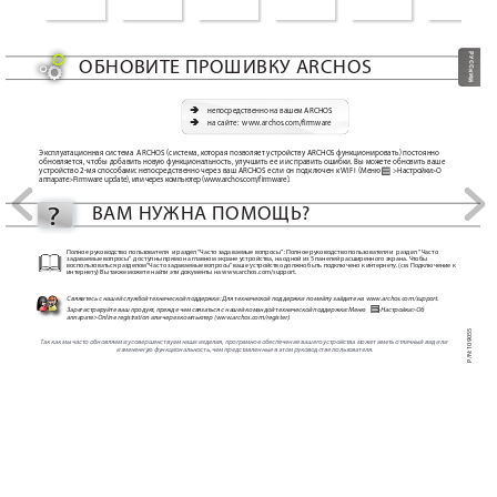
РУССКИЙ
ОБНОВИТЕ ПР
ОШИВК
У ARCHOS
Ä
непосредственно на вашем ARCHOS
Ä
на сайте:  www.archos
.com/firmware
Эксплуатационная система  ARCHOS (система, к
оторая позволяет устройству ARCHOS функционировать) постоянно 
обновляется, чтобы добавит
ь новую функциональность, улучшить ее и исправить ошибки. Вы мо
жете обновить ваше 
устройство 2-мя способами: непосредственно через ваш ARCHOS ес
ли он подключен к W
iFi  (
 >
Меню
Настройки>О 
аппарате>F
irmware update), или через компьют
ер (www.archos.c
om/firmware).
?
ВАМ НУЖНА ПОМОЩЬ
?
Полное руководство пользователя  и раздел 
“Часто задаваемые вопросы”
 : Полное руководство пользователя и  раздел  
“Часто 
задаваемые вопросы”
  дост
упны прямо на главном экране устройства, на одной из 5 панелей расширенного экрана. Чт
обы 
воспользоваться разделом 
“Час
то задаваемые вопросы”
 ваше устройство должно быть подключено к интернету
. (см. Подключение к 
интернету) Вы т
акже можете найти эти документ
ы на ww
w
.archos.com/support.
Свяжитесь с нашей службой технической по
ддержки: Д
ля техни
ческой поддержки по мейлу зайдите на www.archos
.com/support.
Зарегистрируйте ваш продукт
, прежде чем связаться с нашей командой технической поддержки: Меню 
 >Нас
тройки>Об 
аппарате>Online reg
istration или через компьютер (www.ar
chos.com/register).
P/N: 109055
Т
ак как мы часто обновляем и усовершенствуем наши изделия, програмное обеспечение вашег
о устройства может иметь отли
чный вид или 
измененную функциональность, чем представленные в этом рук
оводстве пользователя.