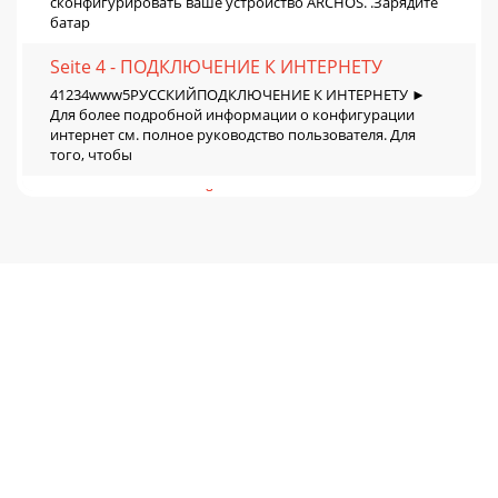
сконфигурировать ваше устройство ARCHOS. .Зарядите
батар
Seite 4 - ПОДКЛЮЧЕНИЕ К ИНТЕРНЕТУ
41234www5РУССКИЙПОДКЛЮЧЕНИЕ К ИНТЕРНЕТУ ►
Для более подробной информации о конфигурации
интернет см. полное руководство пользователя. Для
того, чтобы
Seite 5 - ИНТЕРФЕЙС ARCHOS
5▼РУССКИЙИНТЕРФЕЙС ARCHOS►См. Полное
руководство пользователя для подробной информации
об интерфейсе.Иконки состояния: ( время, статус
подключения к с
Seite 6
6РУССКИЙИНТЕРФЕЙС ARCHOSИзменение настроек: На
главном экране нажмите на иконку Меню , нажмите на
Настройки и выберите категорию: Беспроводные сети