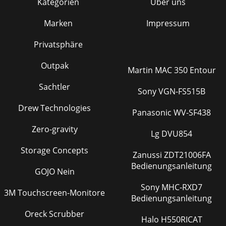
Kategorien
Über uns
Marken
Impressum
Privatsphäre
Outpak
Martin MAC 350 Entour
Sachtler
Sony VGN-FS515B
Drew Technologies
Panasonic WV-SF438
Zero-gravity
Lg DVU854
Storage Concepts
Zanussi ZDT21006FA
Bedienungsanleitung
GOJO Nein
Sony MHC-RXD7
3M Touchscreen-Monitore
Bedienungsanleitung
Oreck Scrubber
Halo H550RICAT