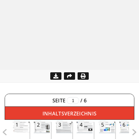
SEITE
/
6
INHALTSVERZEICHNIS
1
2
3
4
5
6