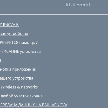
Inhaltsverzeichnis
!1RN0VA В
вое устройство
РЕБУЕТСЯ помощь ?
ПИСАНИЕ устройства
I
нопка приложений
ашего устройства
 Wireless & networks
 любой участок экрана
ПЕРЕДАЧА ДАННЫХ НА ВАШ ARNOVA