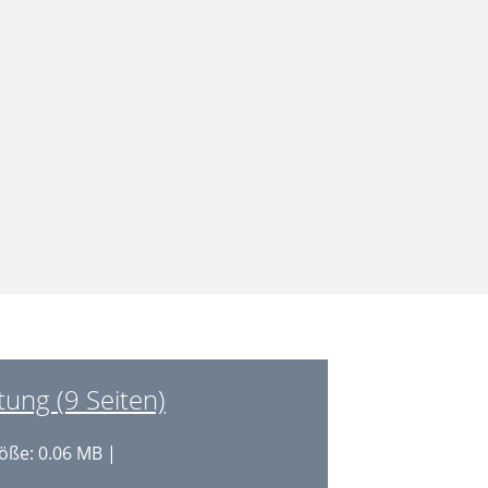
ung (9 Seiten)
öße: 0.06 MB |