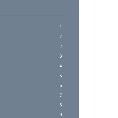
1
2
2
3
4
5
6
7
8
9