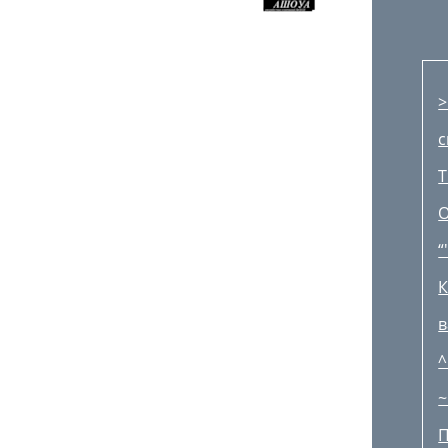
>
с
Т
О
“'
К
в
^
~