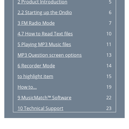
2 Product Introduction
5
2.2 Starting up the Ondio
6
3 FM Radio Mode
7
4.7 How to Read Text files
10
5 Playing MP3 Music files
11
MP3 Question screen options
13
6 Recorder Mode
14
to highlight item
15
How to…
19
9 MusicMatch™ Software
22
10 Technical Support
23
Radio List Screen
29