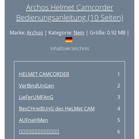
Archos Helmet Camcorder
Bedienungsanleitung (10 Seiten)
Marke:
Archos
| Kategorie:
Nein
| Größe: 0.92 MB |
Inhaltsverzeichnis
HELMET CAMCORDER
1
VerBindUnGen
2
LieFerUMFAnG
3
BesCHreiBUnG des HeLMet CAM
4
AUFneHMen
5

6