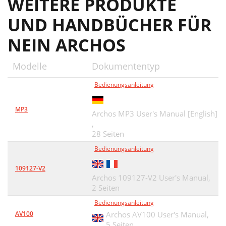
WEITERE PRODUKTE
UND HANDBÜCHER FÜR
NEIN ARCHOS
Modelle
Dokumententyp
Bedienungsanleitung
MP3
Archos MP3 User's Manual [English]
,
28 Seiten
Bedienungsanleitung
109127-V2
Archos 109127-V2 User's Manual,
2 Seiten
Bedienungsanleitung
AV100
Archos AV100 User's Manual,
5 Seiten