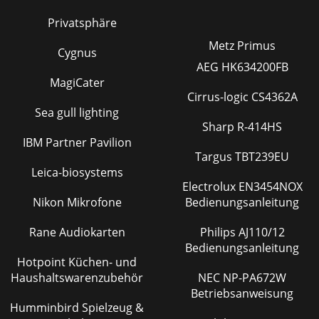
Privatsphäre
Metz Primus
Cygnus
AEG HK634200FB
MagiCater
Cirrus-logic CS4362A
Sea gull lighting
Sharp R-414HS
IBM Partner Pavilion
Targus TBT239EU
Leica-biosystems
Electrolux EN3454NOX
Nikon Mikrofone
Bedienungsanleitung
Rane Audiokarten
Philips AJ110/12
Bedienungsanleitung
Hotpoint Küchen- und
Haushaltswarenzubehör
NEC NP-PA672W
Betriebsanweisung
Humminbird Spielzeug &