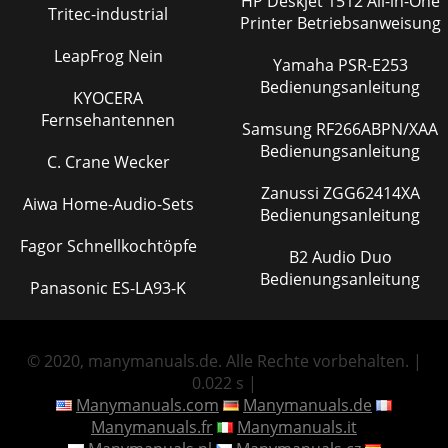
HP Deskjet 1512 All-in-One
Tritec-industrial
Printer Betriebsanweisung
LeapFrog Nein
Yamaha PSR-E253
Bedienungsanleitung
KYOCERA
Fernsehantennen
Samsung RF266ABPN/XAA
Bedienungsanleitung
C. Crane Wecker
Zanussi ZGG62414XA
Aiwa Home-Audio-Sets
Bedienungsanleitung
Fagor Schnellkochtöpfe
B2 Audio Duo
Bedienungsanleitung
Panasonic ES-LA93-K
© 2020, manymanuals.de. Alle Rechte vorbehalten. |
0.022 s |
Manymanuals.com
Manymanuals.de
Manymanuals.fr
Manymanuals.it