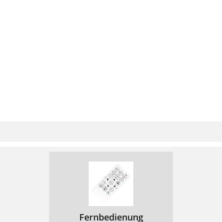
Schermbediening
89
4G- & WiFi-verbinding
90
4G- & 3G-verbinding
90
WiFi-verbindung
91
Een Google account toevoegen
92
Gegevens synchroniseren
92
Contacten opslaan
93
Vertrouwd raken met Android
94
Conteúdo da embalagem
98
Entrada do auricular
99
Botões de volume
99
Descrição do dispositivo
100
Fernbedienung