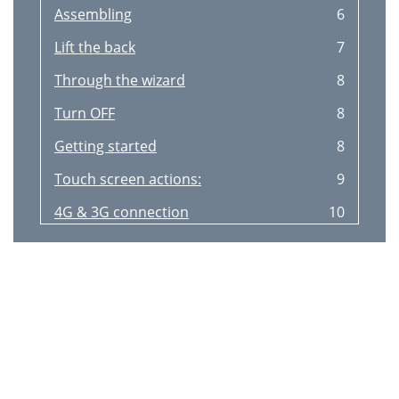
Assembling
6
Lift the back
7
Through the wizard
8
Turn OFF
8
Getting started
8
Touch screen actions:
9
4G & 3G connection
10
4G & WiFi connection
10
WiFi connection
11
Adding a Google account
12
Synchronizing info
12
Google & Contacts
12