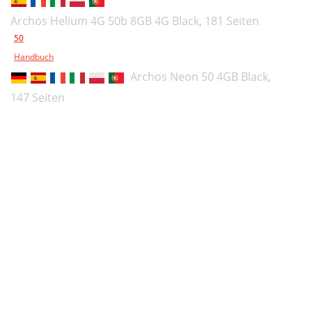
Risoluzione dei problemi
80
Archos Helium 4G 50b 8GB 4G Black,
181 Seiten
50
Inhoudsopgave
81
Handbuch
Inhoud van de verpakking
82
Archos Neon 50 4GB Black,
Aansluiting voor headset
83
147 Seiten
Luidspreker
83
Volumeknoppen
83
Beschrijving van het apparaat
84
Aan de slag
88
Inschakelen
88
Installatiewizard
88
Uitschakelen
88
Geluid & meldingen
89