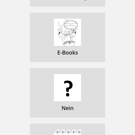
11 12 13
101
Montagem
102
Preparação
104
Assistente de instalação
104
Desligar
104
E-Books
Som e pers de noticação
105
Ações no ecrã tátil
105
Ligação 4G & WiFi
106
Ligação 3G e 4G
106
Ligação WiFi
107
Nein
Adicionar uma conta Google
108
Sincronizar dados
108