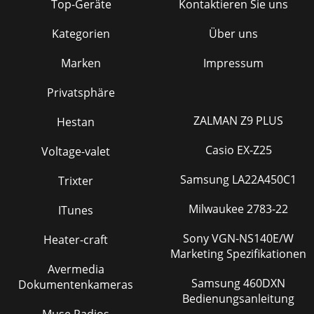
Top-Geräte
Kontaktieren Sie uns
Выключение
120
Подключение 4G & Wi-Fi
122
Kategorien
Über uns
Подключение к сетям 4G и 3G
122
Marken
Impressum
Синхронизация информации
124
Privatsphäre
Сохранение контактов
125
ZALMAN Z9 PLUS
Hestan
Знакомство с Android
126
Casio EX-Z25
Voltage-valet
Spis treści
129
Samsung LA22A450C1
Trixter
Zawartość opakowania
130
Milwaukee 2783-22
ITunes
Wejście słuchawkowe
131
Sony VGN-NS140E/W
Przyciski regulacji głośności
Heater-craft
131
Marketing Spezifikationen
Opis telefonu
132
Avermedia
Samsung 460DXN
Dokumentenkameras
Podważ klapkę
135
Bedienungsanleitung