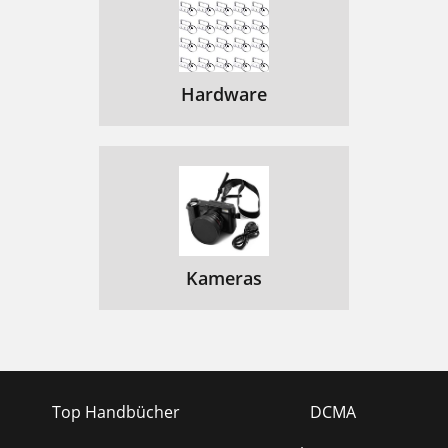
Guardar os seus contactos
109
Familiarizar-se com Android
110
Содержимое упаковки
114
Hardware
  
115

115
-
115
  
115
Описание устройства
116
Kameras
Снимите
119
Начало работы
120
Включение
120
Top Handbücher
DCMA
Мастер настройки
120