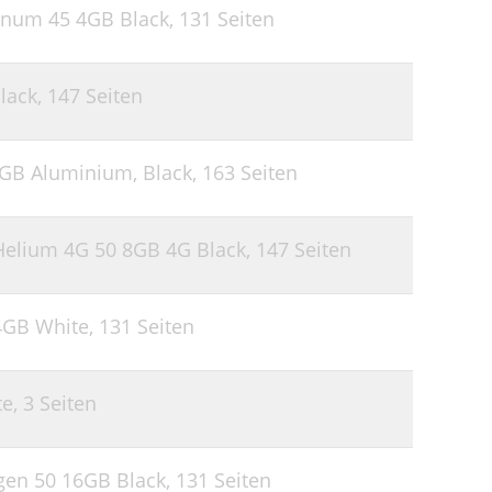
inum 45 4GB Black,
131 Seiten
58
59
lack,
147 Seiten
60
61
GB Aluminium, Black,
163 Seiten
64
65
Helium 4G 50 8GB 4G Black,
147 Seiten
66
67
4GB White,
131 Seiten
70
72
te,
3 Seiten
73
74
gen 50 16GB Black,
131 Seiten