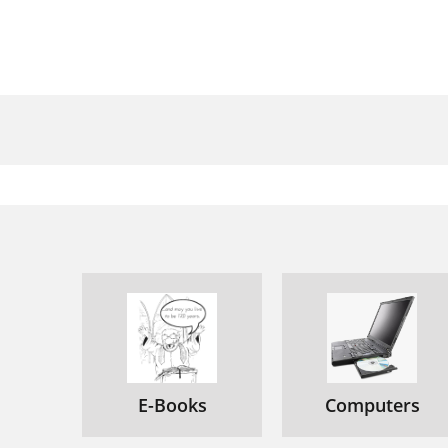
E
G
C
V
P
C
D
1
P
S
E-Books
Computers
A