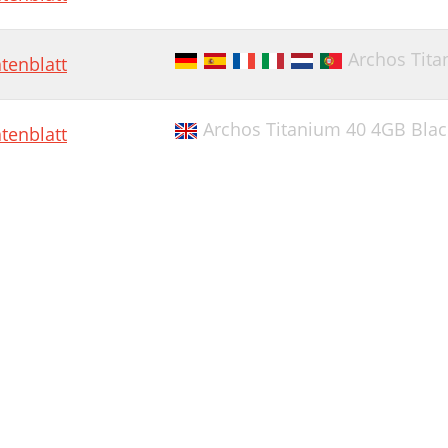
ccount Google e contatti
alvataggio dei contatti
Archos Tita
tenblatt
onoscere Android
isoluzione dei problemi
Archos Titanium 40 4GB Blac
tenblatt
nhoudsopgave
nhoud van de verpakking
eschrijving van het apparaat
an de slag
eluid & meldingen
chermbediening
G- & WiFi-verbinding
iFi-verbindung