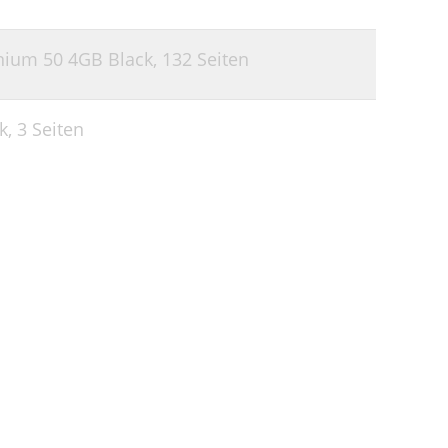
76
77
nium 50 4GB Black,
132 Seiten
78
80
k,
3 Seiten
81
82
83
88
89
89
90
91