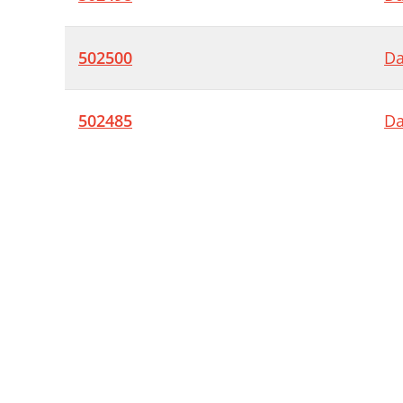
A
S
502500
Da
C
R
502485
Da
I
I
B
A
G
S
4
W