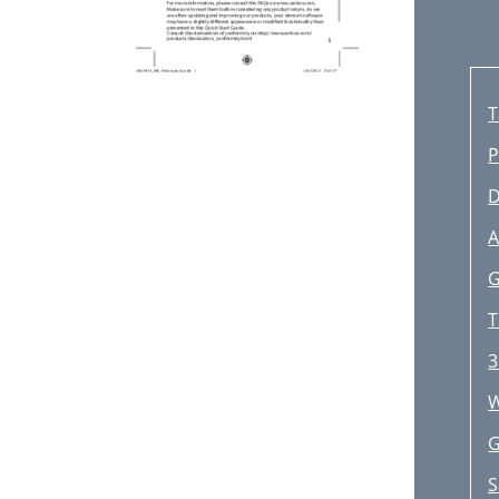
T
P
D
A
G
T
3
W
G
S