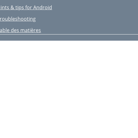
ints & tips for Android
roubleshooting
able des matières
ontenu de la boîte
escription du téléphone
ssemblage
ise en route
onnexions 4G & WiFi
onnexion WiFi
ompte Google & Contacts
auvegarder vos contacts
épannage