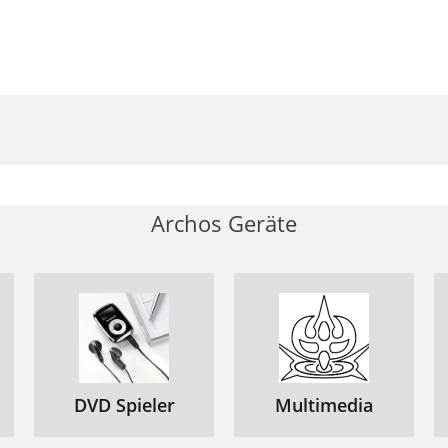
en Google account toevoegen
egevens synchroniseren
ontacten opslaan
ertrouwd raken met Android
robleemoplossing
onteúdo da embalagem
Archos Geräte
escrição do dispositivo
1 12 13
Montagem
reparação
om e pers de noticação
DVD Spieler
Multimedia
ções no ecrã tátil