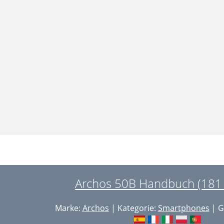
Archos 50B Handbuch (181 
Marke:
Archos
| Kategorie:
Smartphones
| G