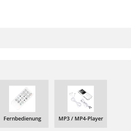
92
92
93
94
96
98
100
101
102
104
105
Fernbedienung
MP3 / MP4-Player
105