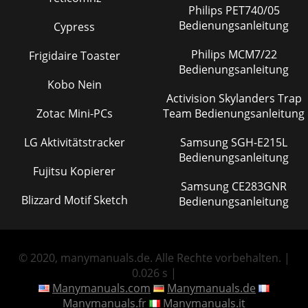
Philips PET740/05
Bedienungsanleitung
Cypress
Philips MCM7/22
Frigidaire Toaster
Bedienungsanleitung
Kobo Nein
Activision Skylanders Trap
Zotac Mini-PCs
Team Bedienungsanleitung
LG Aktivitätstracker
Samsung SGH-E215L
Bedienungsanleitung
Fujitsu Kopierer
Samsung CE283GNR
Blizzard Motif Sketch
Bedienungsanleitung
© 2020, manymanuals.de. Alle Rechte vorbehalten. |
0.026 s |
Manymanuals.com
Manymanuals.de
Manymanuals.fr
Manymanuals.it