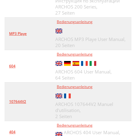
Инструкция по эксплуатации
ARCHOS 200 Series,
27 Seiten
Bedienungsanleitung
MP3 Playe
ARCHOS MP3 Playe User Manual,
20 Seiten
Bedienungsanleitung
604
ARCHOS 604 User Manual,
64 Seiten
Bedienungsanleitung
107644V2
ARCHOS 107644V2 Manuel
d'utilisation,
2 Seiten
Bedienungsanleitung
404
ARCHOS 404 User Manual,