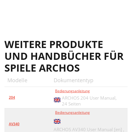
WEITERE PRODUKTE
UND HANDBÜCHER FÜR
SPIELE ARCHOS
Modelle
Dokumententyp
Bedienungsanleitung
204
ARCHOS 204 User Manual,
24 Seiten
Bedienungsanleitung
AV340
ARCHOS AV340 User Manual [en] ,