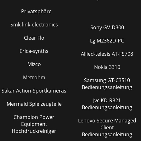
Privatsphäre
Smk-link-electronics
Sony GV-D300
Clear Flo
Lg M2362D-PC
Erica-synths
Allied-telesis AT-FS708
Mizco
Nokia 3310
Metrohm
Samsung GT-C3510
Bedienungsanleitung
Sakar Action-Sportkameras
Jvc KD-R821
Mermaid Spielzeugteile
Bedienungsanleitung
Champion Power
Lenovo Secure Managed
Equipment
Client
Hochdruckreiniger
Bedienungsanleitung