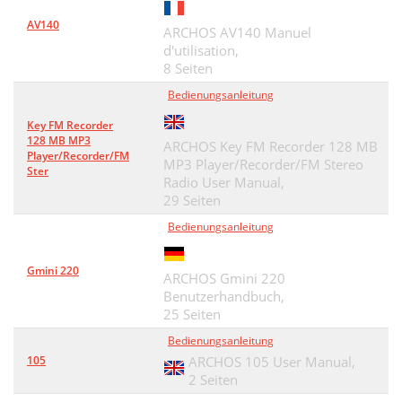
AV140
ARCHOS AV140 Manuel
d'utilisation,
8 Seiten
Bedienungsanleitung
Key FM Recorder
128 MB MP3
ARCHOS Key FM Recorder 128 MB
Player/Recorder/FM
MP3 Player/Recorder/FM Stereo
Ster
Radio User Manual,
29 Seiten
Bedienungsanleitung
Gmini 220
ARCHOS Gmini 220
Benutzerhandbuch,
25 Seiten
Bedienungsanleitung
105
ARCHOS 105 User Manual,
2 Seiten