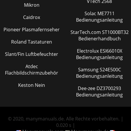
VTech 2568
Mikron
Solac ME7711
Caidrox
Bedienungsanleitung
Pioneer Plasmafernseher
StarTech.com ST1000BT32
Bedienerhandbuch
Roland Tastaturen
Electrolux ESI66010X
Slant/Fin Luftbefeuchter
Bedienungsanleitung
Atdec
Samsung S24E500C
Flachbildschirmzubehör
Bedienungsanleitung
Keston Nein
Dee-zee DZ3700293
Bedienungsanleitung
© 2020, manymanuals.de. Alle Rechte vorbehalten. |
0.020 s |