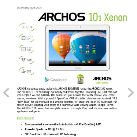
Preliminary Spec Sheet 
ARCHOS introduces a new tablet in its ARCHOS ELEMENTS range: the ARC
HOS 
101
 xenon. 
The 
ARCHOS 
101 
xenon 
brin
gs 
portability 
and 
power 
together. 
Featuring 
3G+ 
(SIM 
card 
not 
included)and 
Wifi, 
the 
ARC
HOS 
101 
Xenon 
lets 
you 
b
rowse 
the 
web& 
receive 
your 
emails 
™
anytime, 
anywhere. 
With 
a 
p
owerful 
Quad-Core 
CPU, 
this 
ta
blet 
also 
f
eatures 
A
ndroid
4.2 
“Jelly 
Bean” 
for 
an 
improved 
and 
smooth 
interface. 
Its 
sharp
and 
clear 
IPS 
mult
ito
uch
HD
™
screen 
deliv
ers 
amazi
ng 
vivid 
colors 
and 
impressive 
wide 
viewing 
an
gles. 
Google
c
ertified, 
™
the 
ARCHOS 
101
xenon 
has 
complete 
access
to 
Google 
Play
and 
its 
over 
one 
million 
applications and games. 
Key features:
- 
Stay connected anywhere thanks to built-in H+/ 
3G
+ (Dual-Sim) & Wifi 
- 
Powerful Quad-core CPU @ 1.2 GHz  
- 
10.1
HD screen with IPS technology  
” multitouch 