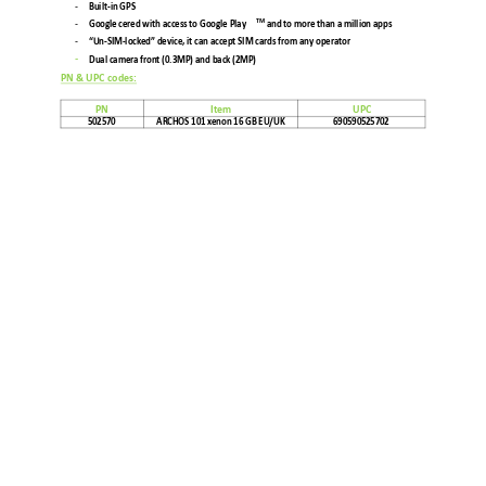
- 
Built-in GPS  
- 
TM
 and to more than a million apps  
Google certified with access to Google Play
- 
-SIM-
 it can accept SIM cards from any operator 
“Un
locked” device,
- 
Dual camera front (0.3MP) and back 
(2
MP
)
PN & U
PC codes: 
PN
Item 
UPC 
502570 
ARCHOS 
101
 xenon 16 GB EU/UK 
690590525702 