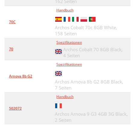
162 Seiten
Handbuch
70C
Archos Cobalt 70c 8GB White,
158 Seiten
Spezifikationen
70
Archos Cobalt 70 8GB Black,
4 Seiten
Spezifikationen
Arnova 8b G2
Archos Arnova 8b G2 8GB Black,
7 Seiten
Handbuch
502072
Archos Arnova 9 G3 4GB 3G Black,
2 Seiten