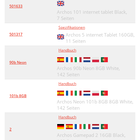
501633
Archos 101 internet tablet Black,
7 Seiten
Spezifikationen
501317
Archos 5 internet Tablet 160GB,
11 Seiten
Handbuch
90b Neon
Archos 90b Neon 8GB White,
142 Seiten
Handbuch
101b 8GB
Archos Neon 101b 8GB 8GB White,
142 Seiten
Handbuch
2
Archos Gamepad 2 16GB Black,