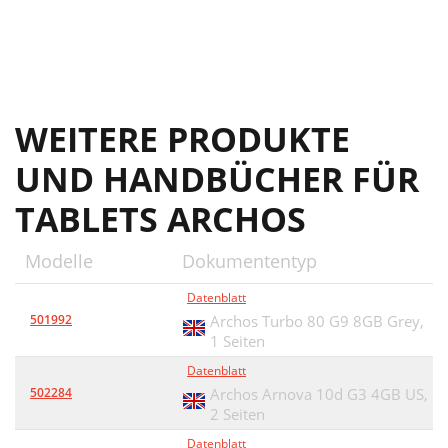
WEITERE PRODUKTE
UND HANDBÜCHER FÜR
TABLETS ARCHOS
Modelle
Dokumententyp
Datenblatt
501992
Archos Turbo 80 G9 8GB Grey,
1 Seiten
Datenblatt
502284
Archos Arnova 10d G3 4GB US,
2 Seiten
Datenblatt