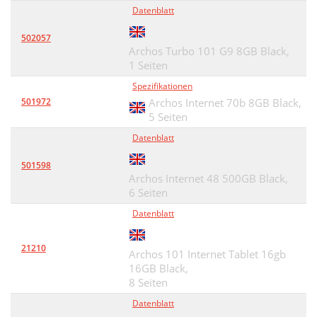
Datenblatt
502057
Archos Turbo 101 G9 8GB Black,
1 Seiten
Spezifikationen
501972
Archos Internet 70b 8GB Black,
5 Seiten
Datenblatt
501598
Archos Internet 48 500GB Black,
6 Seiten
Datenblatt
21210
Archos 101 Internet Tablet 16gb
16GB Black,
8 Seiten
Datenblatt