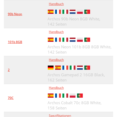
Handbuch
90b Neon
Archos 90b Neon 8GB White,
142 Seiten
Handbuch
101b 8GB
Archos Neon 101b 8GB 8GB White,
142 Seiten
Handbuch
2
Archos Gamepad 2 16GB Black,
162 Seiten
Handbuch
70C
Archos Cobalt 70c 8GB White,
158 Seiten
Spezifikationen