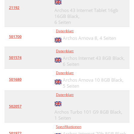
21192
Archos 43 Internet Tablet 16gb
16GB Black,
6 Seiten
Datenblatt
501700
Archos Arnova 8,
4 Seiten
Datenblatt
501574
Archos Internet 43 8GB Black,
6 Seiten
Datenblatt
501680
Archos Arnova 10 8GB Black,
5 Seiten
Datenblatt
502057
Archos Turbo 101 G9 8GB Black,
1 Seiten
Spezifikationen
501972
Archos Internet 70b 8GB Black,