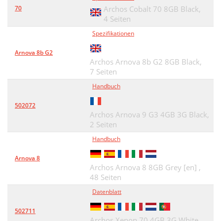
70
Archos Cobalt 70 8GB Black,
4 Seiten
Spezifikationen
Arnova 8b G2
Archos Arnova 8b G2 8GB Black,
7 Seiten
Handbuch
502072
Archos Arnova 9 G3 4GB 3G Black,
2 Seiten
Handbuch
Arnova 8
Archos Arnova 8 8GB Grey [en] ,
48 Seiten
Datenblatt
502711
Archos Xenon 70 4GB 3G White,