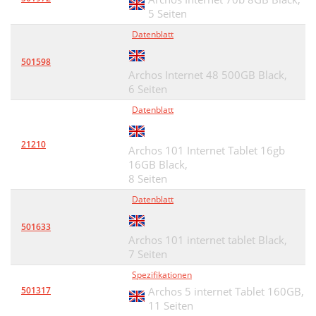
5 Seiten
Datenblatt
501598
Archos Internet 48 500GB Black,
6 Seiten
Datenblatt
21210
Archos 101 Internet Tablet 16gb
16GB Black,
8 Seiten
Datenblatt
501633
Archos 101 internet tablet Black,
7 Seiten
Spezifikationen
501317
Archos 5 internet Tablet 160GB,
11 Seiten