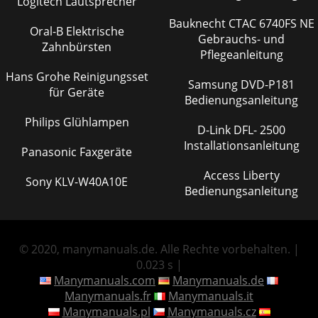
Logitech Lautsprecher
Bauknecht CTAC 6740FS NE
Oral-B Elektrische
Gebrauchs- und
Zahnbürsten
Pflegeanleitung
Hans Grohe Reinigungsset
Samsung DVD-P181
für Geräte
Bedienungsanleitung
Philips Glühlampen
D-Link DFL- 2500
Installationsanleitung
Panasonic Faxgeräte
Access Liberty
Sony KLV-W40A10E
Bedienungsanleitung
© 2020, manymanuals.de. Alle Rechte vorbehalten. |
0.023 s |
Manymanuals.com
Manymanuals.de
Manymanuals.fr
Manymanuals.it
Manymanuals.pl
Manymanuals.cz