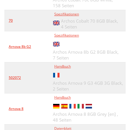
158 Seiten
Spezifikationen
70
Archos Cobalt 70 8GB Black,
4 Seiten
Spezifikationen
Arnova 8b G2
Archos Arnova 8b G2 8GB Black,
7 Seiten
Handbuch
502072
Archos Arnova 9 G3 4GB 3G Black,
2 Seiten
Handbuch
Arnova 8
Archos Arnova 8 8GB Grey [en] ,
48 Seiten
Datenblatt