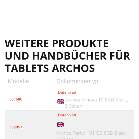
WEITERE PRODUKTE
UND HANDBÜCHER FÜR
TABLETS ARCHOS
Modelle
Dokumententyp
Datenblatt
501680
Archos Arnova 10 8GB Black,
5 Seiten
Datenblatt
502057
Archos Turbo 101 G9 8GB Black,