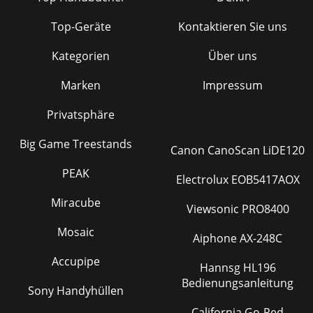
Top-Geräte
Kontaktieren Sie uns
Kategorien
Über uns
Marken
Impressum
Privatsphäre
Big Game Treestands
Canon CanoScan LiDE120
PEAK
Electrolux EOB5417AOX
Miracube
Viewsonic PRO8400
Mosaic
Aiphone AX-248C
Accupipe
Hannsg HL196
Bedienungsanleitung
Sony Handyhüllen
California Go-Ped