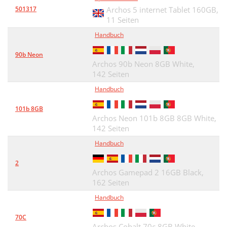
501317
Archos 5 internet Tablet 160GB,
11 Seiten
Handbuch
90b Neon
Archos 90b Neon 8GB White,
142 Seiten
Handbuch
101b 8GB
Archos Neon 101b 8GB 8GB White,
142 Seiten
Handbuch
2
Archos Gamepad 2 16GB Black,
162 Seiten
Handbuch
70C
Archos Cobalt 70c 8GB White,