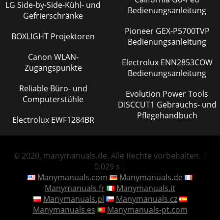
LG Side-by-Side-Kühl- und
Bedienungsanleitung
Gefrierschränke
Pioneer GEX-P5700TVP
BOXLIGHT Projektoren
Bedienungsanleitung
Canon WLAN-
Electrolux ENN2853COW
Zugangspunkte
Bedienungsanleitung
Reliable Büro- und
Evolution Power Tools
Computerstühle
DISCCUT1 Gebrauchs- und
Pflegehandbuch
Electrolux EWF1284BR
© 2020, manymanuals.de. Alle Rechte vorbehalten. |
0.029 s |
Manymanuals.com
Manymanuals.de
Manymanuals.fr
Manymanuals.it
Manymanuals.pl
Manymanuals.cz
Manymanuals.es
Manymanuals-pt.com