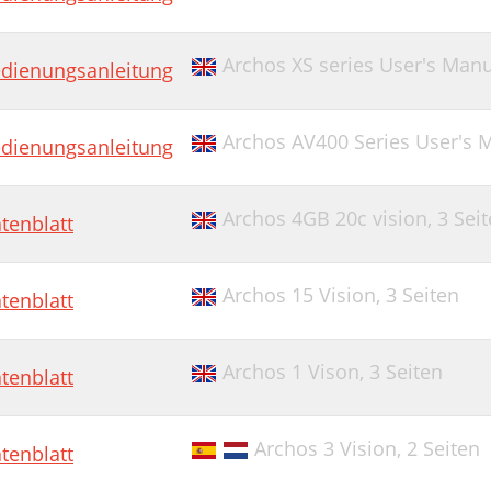
Archos XS series User's Man
dienungsanleitung
Archos AV400 Series User's 
dienungsanleitung
Archos 4GB 20c vision,
3 Sei
tenblatt
Archos 15 Vision,
3 Seiten
tenblatt
Archos 1 Vison,
3 Seiten
tenblatt
Archos 3 Vision,
2 Seiten
tenblatt