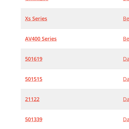
Xs Series
Be
AV400 Series
Be
501619
Da
501515
Da
21122
Da
501339
Da