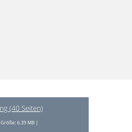
g (40 Seiten)
 Größe: 6.39 MB |