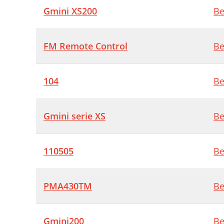
C
Gmini XS200
Be
E
A
FM Remote Control
Be
P
104
Be
G
Gmini serie XS
Be
110505
Be
PMA430TM
Be
Gmini200
Be