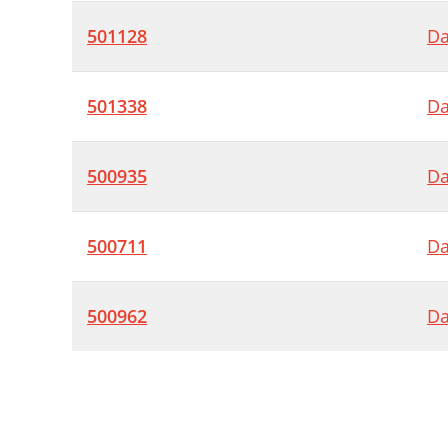
501128
Da
501338
Da
500935
Da
500711
Da
500962
Da