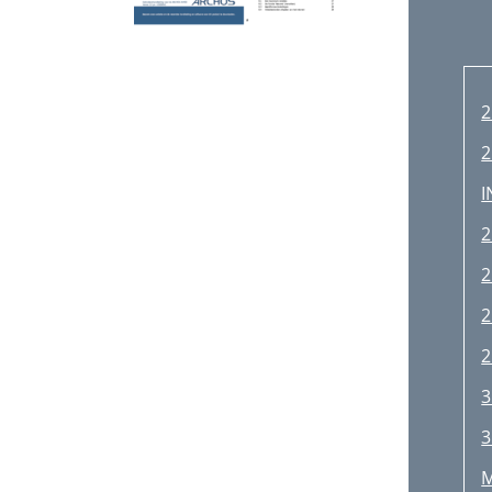
2
2
I
2
2
2
2
3
3
M