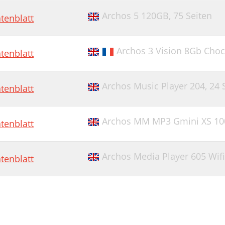
Archos 5 120GB,
75 Seiten
tenblatt
Archos 3 Vision 8Gb Choc
tenblatt
Archos Music Player 204,
24 
tenblatt
Archos MM MP3 Gmini XS 100
tenblatt
Archos Media Player 605 Wif
tenblatt