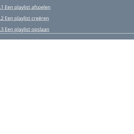
.1 Een playlist afspelen
.2 Een playlist creëren
.3 Een playlist opslaan
.2 Opnameprocedure
UZIEK - Muziek opnemen
.4 Audio bewerken
.1 Een bookmark instellen
.3 Beeldformaatinstellingen
.3 Kopieerbeveiliging
utomatische Yahoo!
V-opnameplanner
omputer