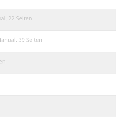
ual,
22 Seiten
Manual,
39 Seiten
ten