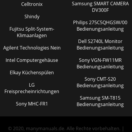
Samsung SMART CAMERA
Celltronix
DV300F
Shindy
Philips 275C5QHGSW/00
Fujitsu Split-System-
Bedienungsanleitung
Klimaanlagen
Dell S2740L Monitor
Agilent Technologies Nein
Bedienungsanleitung
Intel Computergehäuse
Sony VGN-FW11MR
Bedienungsanleitung
Elkay Küchenspülen
Sony CMT-S20
LG
Bedienungsanleitung
Freisprecheinrichtungen
Samsung SM-T815
Sony MHC-FR1
Bedienungsanleitung
© 2020, manymanuals.de. Alle Rechte vorbehalten. |