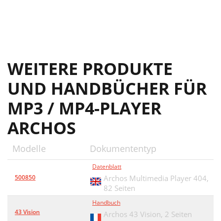
WEITERE PRODUKTE
UND HANDBÜCHER FÜR
MP3 / MP4-PLAYER
ARCHOS
Modelle
Dokumententyp
Datenblatt
500850
Archos Multimedia Player 404,
82 Seiten
Handbuch
43 Vision
Archos 43 Vision,
2 Seiten