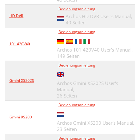
Microphone
45
Bedienungsanleitung
Analog Line-In
45
HD DVR
Archos HD DVR User's Manual,
40 Seiten
13.4 Audio Editing
46
Bedienungsanleitung
PHOTO - Viewing Photos
49
101 420V40
Archos 101 420V40 User's Manual,
15.1 Viewing Photos
49
149 Seiten
15.2 Viewing a slideshow
50
Bedienungsanleitung
113CANON
51
Gmini XS202S
Archos Gmini XS202S User's
BROWSER - Using the Browser
52
Manual,
26 Seiten
17.2 Connecting the AV400
56
Bedienungsanleitung
your PC
56
Gmini XS200
Hard drive
57
Archos Gmini XS200 User's Manual,
23 Seiten
Hard Drive
58
Bedienungsanleitung