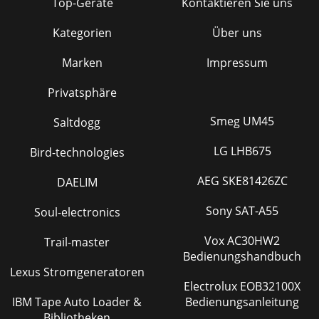
Top-Geräte
Kontaktieren Sie uns
Kategorien
Über uns
Marken
Impressum
Privatsphäre
Smeg UM45
Saltdogg
LG LHB675
Bird-technologies
AEG SKE81426ZC
DAELIM
Sony SAT-A55
Soul-electronics
Vox AC30HW2
Trail-master
Bedienungshandbuch
Lexus Stromgeneratoren
Electrolux EOB32100X
IBM Tape Auto Loader &
Bedienungsanleitung
Bibliotheken